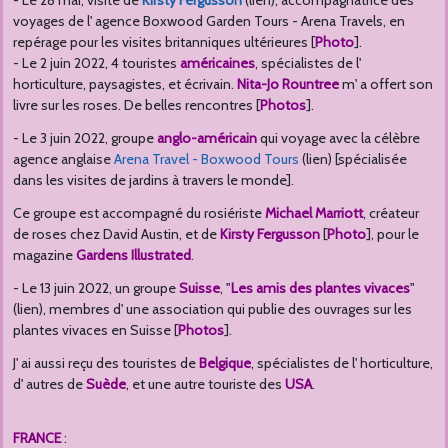
- Le 28 mai, visite de
Kirsty Fergusson
(lien), accompagnatrice des
voyages de l' agence Boxwood Garden Tours - Arena Travels, en
repérage pour les visites britanniques ultérieures [
Photo
].
- Le 2 juin 2022, 4 touristes
américaines
, spécialistes de l'
horticulture, paysagistes, et écrivain.
Nita-Jo Rountree
m' a offert son
livre sur les roses. De belles rencontres [
Photos
].
- Le 3 juin 2022, groupe
anglo-américain
qui voyage avec la célèbre
agence anglaise
Arena Travel - Boxwood Tours
(lien) [spécialisée
dans les visites de jardins à travers le monde].
Ce groupe est accompagné du rosiériste
Michael Marriott
, créateur
de roses chez David Austin, et de
Kirsty Fergusson
[
Photo
], pour le
magazine
Gardens Illustrated
.
- Le 13 juin 2022, un groupe
Suisse
, "
Les amis des plantes vivaces
"
(lien), membres d' une association qui publie des ouvrages sur les
plantes vivaces en Suisse [
Photos
].
J' ai aussi reçu des touristes de
Belgique
, spécialistes de l' horticulture,
d' autres de
Suède
, et une autre touriste des
USA
.
FRANCE
: