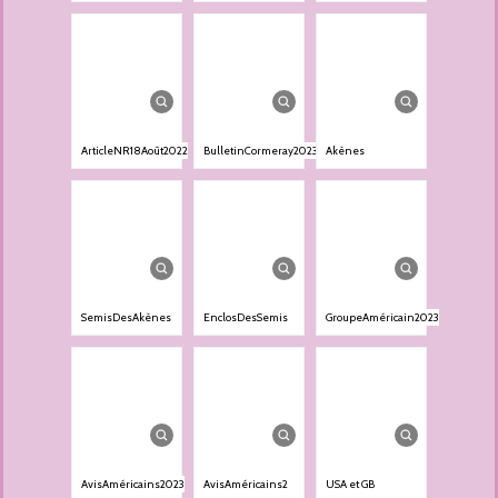
ArticleNR18Août2022
BulletinCormeray2023
Akènes
SemisDesAkènes
EnclosDesSemis
GroupeAméricain2023
AvisAméricains2023
AvisAméricains2
USA et GB