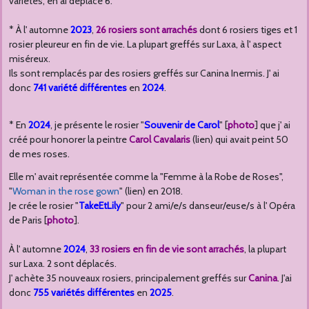
variétés, en ai déplacé 6.
* À l' automne
2023
,
26 rosiers sont arrachés
dont 6 rosiers tiges et 1
rosier pleureur en fin de vie. La plupart greffés sur Laxa, à l' aspect
miséreux.
Ils sont remplacés par des rosiers greffés sur Canina Inermis. J' ai
donc
741 variété différentes
en
2024
.
* En
2024
, je présente le rosier "
Souvenir de Carol
" [
photo
] que j' ai
créé pour honorer la peintre
Carol Cavalaris
(lien) qui avait peint 50
de mes roses.
Elle m' avait représentée comme la "Femme à la Robe de Roses",
"
Woman in the rose gown
" (lien) en 2018.
Je crée le rosier "
TakeEtLily
" pour 2 ami/e/s danseur/euse/s à l' Opéra
de Paris [
photo
].
À l' automne
2024
,
33 rosiers en fin de vie sont arrachés
, la plupart
sur Laxa. 2 sont déplacés.
J' achète 35 nouveaux rosiers, principalement greffés sur
Canina
. J'ai
donc
755 variétés différentes
en
2025
.