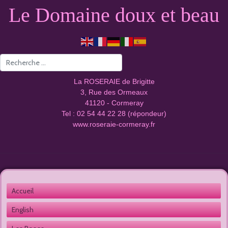
Le Domaine doux et beau
Valider
La ROSERAIE de Brigitte
3, Rue des Ormeaux
41120 - Cormeray
Tel : 02 54 44 22 28 (répondeur)
www.roseraie-cormeray.fr
Accueil 
English