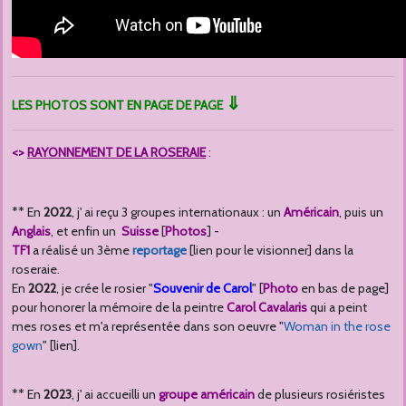
⇓
LES PHOTOS SONT EN PAGE DE PAGE
<>
RAYONNEMENT DE LA ROSERAIE
:
** En
2022
, j' ai reçu 3 groupes internationaux : un
Américain
, puis un
Anglais
, et enfin un
Suisse
[
Photos
] -
TF1
a réalisé un 3ème
reportage
[lien pour le visionner] dans la
roseraie.
En
2022
, je crée le rosier "
Souvenir de Carol
" [
Photo
en bas de page]
pour honorer la mémoire de la peintre
Carol Cavalaris
qui a peint
mes roses et m'a représentée dans son oeuvre "
Woman in the rose
gown
" [lien].
** En
2023
, j' ai accueilli un
groupe américain
de plusieurs rosiéristes