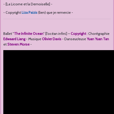
- [La Licorne et la Demoiselle] -
- Copyright
Liza Paizis
(lien) que je remercie -
Ballet "
The Infinite Ocean
" [l'océan infini] –
Copyright
: Chorégraphie
Edwaard Liang
- Musique
Olivier Davis
- Danseur/euse
Yuan Yuan Tan
et
Steven Morse
-