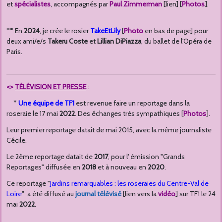
et
spécialistes
, accompagnés par
Paul Zimmerman
[lien] [
Photos
].
** En
2024
, je crée le rosier
TakeEtLily
[
Photo
en bas de page] pour
deux ami/e/s
Takeru Coste
et
Lillian DiPiazza
, du ballet de l'Opéra de
Paris.
<>
TÉLÉVISION ET PRESSE
:
*
Une équipe de TF1
est revenue faire un reportage dans la
roseraie le 17 mai
2022
. Des échanges très sympathiques [
Photos
].
Leur premier reportage datait de mai 2015, avec la même journaliste
Cécile.
Le 2ème reportage datait de
2017
, pour l' émission "Grands
Reportages" diffusée en
2018
et à nouveau en
2020
.
Ce reportage "
Jardins remarquables : les roseraies du Centre-Val de
Loire
" a été diffusé au
journal télévisé
[lien vers la
vidéo
] sur TF1 le 24
mai
2022
.