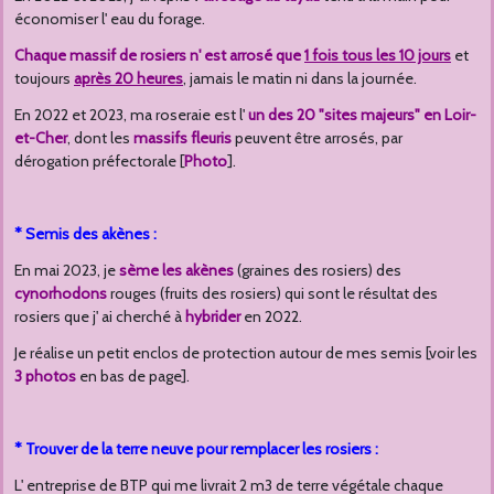
économiser l' eau du forage.
Chaque massif de rosiers n' est arrosé que
1 fois tous les 10 jours
et
toujours
après 20 heures
, jamais le matin ni dans la journée.
En 2022 et 2023, ma roseraie est l'
un des 20 "sites majeurs" en Loir-
et-Cher
, dont les
massifs fleuris
peuvent être arrosés, par
dérogation préfectorale [
Photo
].
* Semis des akènes :
En mai 2023, je
sème les akènes
(graines des rosiers) des
cynorhodons
rouges (fruits des rosiers) qui sont le résultat des
rosiers que j' ai cherché à
hybrider
en 2022.
Je réalise un petit enclos de protection autour de mes semis [voir les
3 photos
en bas de page].
* Trouver de la terre neuve pour remplacer les rosiers :
L' entreprise de BTP qui me livrait 2 m3 de terre végétale chaque