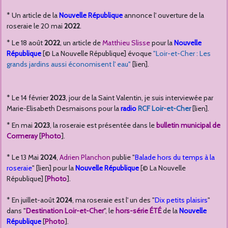
* Un article de la
Nouvelle République
annonce l' ouverture de la
roseraie le 20 mai
2022
.
* Le 18 août
2022
, un article de
Matthieu Slisse
pour la
Nouvelle
République
[© La Nouvelle République] évoque
"Loir-et-Cher : Les
grands jardins aussi économisent l' eau"
[lien].
* Le 14 février
2023
, jour de la Saint Valentin, je suis interviewée par
Marie-Elisabeth Desmaisons pour la
radio
RCF Loir-et-Cher
[lien].
* En mai
2023
, la roseraie est présentée dans le
bulletin municipal de
Cormeray
[
Photo
].
* Le 13 Mai
2024
,
Adrien Planchon
publie "
Balade hors du temps à la
roseraie
" [lien] pour la
Nouvelle République
[© La Nouvelle
République] [
Photo
].
* En juillet-août
2024
, ma roseraie est l' un des "
Dix petits plaisirs
"
dans "
Destination Loir-et-Cher
", le
hors-série ÉTÉ
de la
Nouvelle
République
[
Photo
].