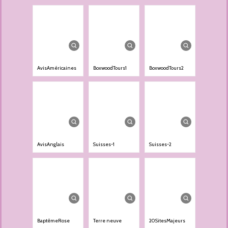
AvisAméricaines
BoxwoodTours1
BoxwoodTours2
AvisAnglais
Suisses-1
Suisses-2
BaptêmeRose
Terre neuve
20SitesMajeurs