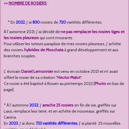
<>
NOMBRE DE ROSIERS
:
* En
2022
, j' ai
830
rosiers de
720
variétés différentes.
À l' automne 2021, j' ai décidé de
ne pas remplacer les rosiers tiges et
les rosiers pleureurs
qui sont mourants.
Pour utiliser les tuteurs parapluie de mes rosiers pleureurs, j' achète
des rosiers
hybrides de Moschata
à grand développement et aux
branches souples.
L' écrivain
D
aniel Lemonnier
est venu en octobre 2021 et m' avait
offert le rosier de sa création "
Hector Malot
".
Ce rosier a été baptisé à Rouen au printemps 2022 [
Photo
en bas de
page].
* À l' automne
2022
, j'
arrache 25 rosiers
en fin de vie, greffés sur
Laxa, remplace leur terre, et en achète de nouveaux, greffés sur
Canina.
En
2023
, j' ai donc
7
33 variétés différentes.
J' ai planté 25 nouvelles