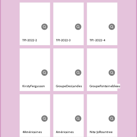
TF1-2022-2
TF1-2022-3
TF1 -2022-4
KirstyFergusson
GroupeDesLandes
GroupeFontainebleau
4Américaines
Américaines
Nita-JoRountree