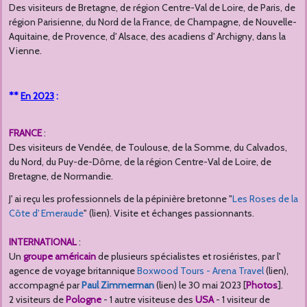
Des visiteurs de Bretagne, de région Centre-Val de Loire, de Paris, de
région Parisienne, du Nord de la France, de Champagne, de Nouvelle-
Aquitaine, de Provence, d' Alsace, des acadiens d' Archigny, dans la
Vienne.
**
En 2023
:
FRANCE
:
Des visiteurs de Vendée, de Toulouse, de la Somme, du Calvados,
du Nord, du Puy-de-Dôme, de la région Centre-Val de Loire, de
Bretagne, de Normandie.
J' ai reçu les professionnels de la pépinière bretonne "
Les Roses de la
Côte d' Emeraude
" (lien). Visite et échanges passionnants.
INTERNATIONAL
:
Un
groupe américain
de plusieurs spécialistes et rosiéristes, par l'
agence de voyage britannique
Boxwood Tours - Arena Travel
(lien),
accompagné par
Paul Zimmerman
(lien) le 30 mai 2023 [
Photos
].
2 visiteurs de
Pologne
- 1 autre visiteuse des
USA
- 1 visiteur de