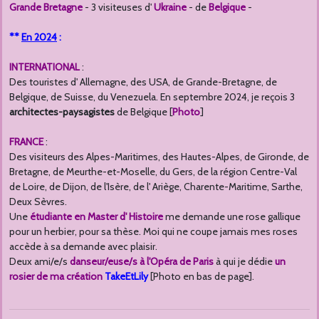
Grande Bretagne
- 3 visiteuses d'
Ukraine
- de
Belgique
-
**
En 2024
:
INTERNATIONAL
:
Des touristes d' Allemagne, des USA, de Grande-Bretagne, de
Belgique, de Suisse, du Venezuela. En septembre 2024, je reçois 3
architectes-paysagistes
de Belgique [
Photo
]
FRANCE
:
Des visiteurs des Alpes-Maritimes, des Hautes-Alpes, de Gironde, de
Bretagne, de Meurthe-et-Moselle, du Gers, de la région Centre-Val
de Loire, de Dijon, de l'Isère, de l' Ariège, Charente-Maritime, Sarthe,
Deux Sèvres.
Une
étudiante en Master d' Histoire
me demande une rose gallique
pour un herbier, pour sa thèse. Moi qui ne coupe jamais mes roses
accède à sa demande avec plaisir.
Deux ami/e/s
danseur/euse/s à l'Opéra de Paris
à qui je dédie
un
rosier de ma création
TakeEtLily
[Photo en bas de page].