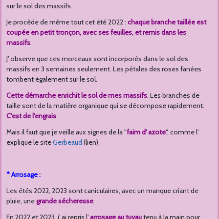
sur le sol des massifs.
Je procède de même tout cet été 2022 :
chaque branche taillée est
coupée en petit tronçon, avec ses feuilles, et remis dans les
massifs
.
J' observe que ces morceaux sont incorporés dans le sol des
massifs en 3 semaines seulement. Les pétales des roses fanées
tombent également sur le sol.
Cette démarche enrichit le sol de mes massifs
. Les branches de
taille sont de la matière organique qui se décompose rapidement.
C'est de l'engrais
.
Mais il faut que je veille aux signes de la "
faim d' azote
", comme l'
explique le site
Gerbeaud
(lien).
* Arrosage :
Les étés 2022, 2023 sont caniculaires, avec un manque criant de
pluie, une
grande sécheresse
.
En 2022 et 2023, j' ai repris l'
arrosage au tuyau
tenu à la main pour