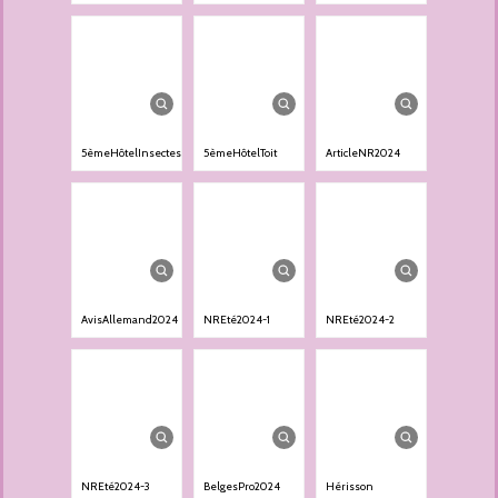
5èmeHôtelInsectes
5èmeHôtelToit
ArticleNR2024
AvisAllemand2024
NREté2024-1
NREté2024-2
NREté2024-3
BelgesPro2024
Hérisson