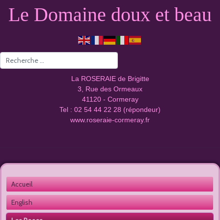
Le Domaine doux et beau
Valider
La ROSERAIE de Brigitte
3, Rue des Ormeaux
41120 - Cormeray
Tel : 02 54 44 22 28 (répondeur)
www.roseraie-cormeray.fr
Accueil 
English