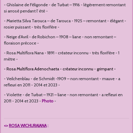
- Ghislaine de Féligonde - de Turbat – 1916 - légèrement remontant
si arrosé pendant l' été -
- Marietta Silva Tarouca – de Tarouca - 1925 – remontant - élégant -
rosier puissant - très florifère -
- Neige d’Avril - de Robichon – 1908 – liane - non remontant –
floraison précoce -
- Rosa Multiflora Nana - 1891 - créateur inconnu - très florifère - 1
mètre -
- Rosa Multiflora Adenochaeta - créateur inconnu - grimpant -
- Veilchenblau - de Schmidt -1909 – non remontant - mauve - a
refleuri en 2011 - 2014 et 2023 -
- Violette - de Turbat – 1921 – liane - non remontant - a refleuri en
2011 - 2014 et 2023 -
Photo
-
<>
ROSA WICHURAIANA
: