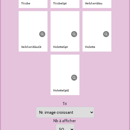
Thisbe
ThisbeGpt
Veilchenblau
VeilchenblauGt
VioletteGpt
Violette
VioletteGpt2
Tri
Nb à afficher