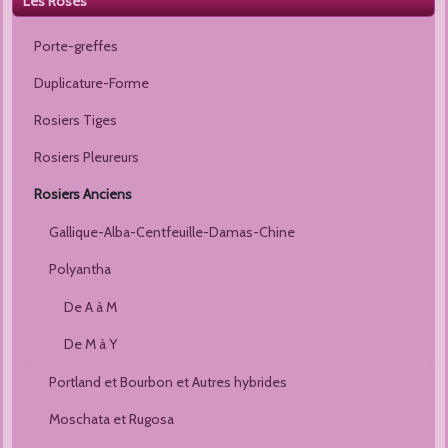
Les Roses
Porte-greffes
Duplicature-Forme
Rosiers Tiges
Rosiers Pleureurs
Rosiers Anciens
Gallique-Alba-Centfeuille-Damas-Chine
Polyantha
De A à M
De M à Y
Portland et Bourbon et Autres hybrides
Moschata et Rugosa