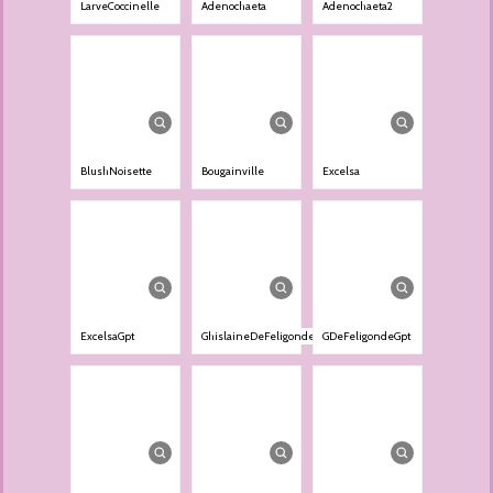
LarveCoccinelle
Adenochaeta
Adenochaeta2
BlushNoisette
Bougainville
Excelsa
ExcelsaGpt
GhislaineDeFeligonde
GDeFeligondeGpt