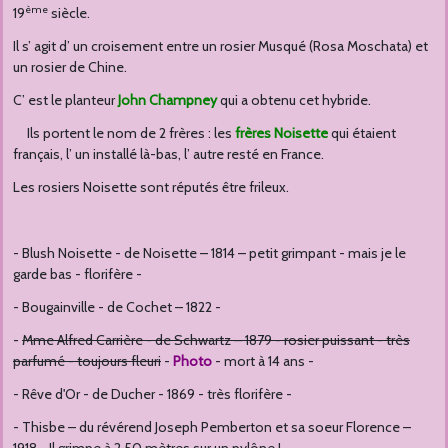
ème
19
siècle.
Il s’ agit d’ un croisement entre un rosier Musqué (Rosa Moschata) et
un rosier de Chine.
C’ est le planteur
John Champney
qui a obtenu cet hybride.
Ils portent le nom de 2 frères : les
frères Noisette
qui étaient
français, l’ un installé là-bas, l’ autre resté en France.
Les rosiers Noisette sont réputés être frileux.
- Blush Noisette - de Noisette – 1814 – petit grimpant - mais je le
garde bas - florifère -
- Bougainville - de Cochet – 1822 -
-
Mme Alfred Carrière - de Schwartz – 1879 - rosier puissant - très
parfumé - toujours fleuri
-
Photo
- mort à 14 ans -
- Rêve d'Or - de Ducher - 1869 - très florifère -
- Thisbe – du révérend Joseph Pemberton et sa soeur Florence –