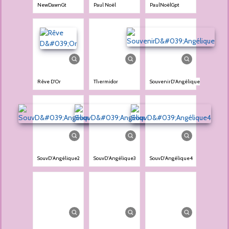
NewDawnGt
Paul Noël
PaulNoëlGpt
Rêve D'Or
Thermidor
SouvenirD'Angélique
SouvD'Angélique2
SouvD'Angélique3
SouvD'Angélique4