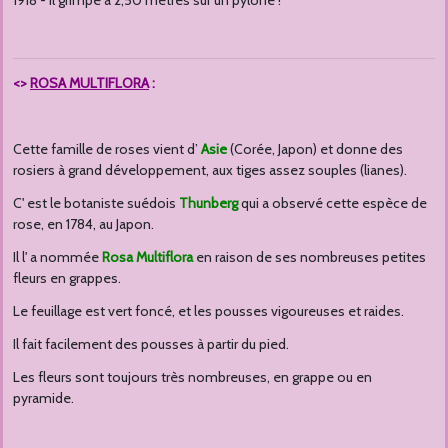
1918 - Il grimpe à 2,50 mètres sur un pylône !
<>
ROSA MULTIFLORA
:
Cette famille de roses vient d’
Asie
(Corée, Japon) et donne des
rosiers à grand développement, aux tiges assez souples (lianes).
C' est le botaniste suédois
Thunberg
qui a observé cette espèce de
rose, en 1784, au Japon.
Il l' a nommée
Rosa Multiflora
en raison de ses nombreuses petites
fleurs en grappes.
Le feuillage est vert foncé, et les pousses vigoureuses et raides.
Il fait facilement des pousses à partir du pied.
Les fleurs sont toujours très nombreuses, en grappe ou en
pyramide.