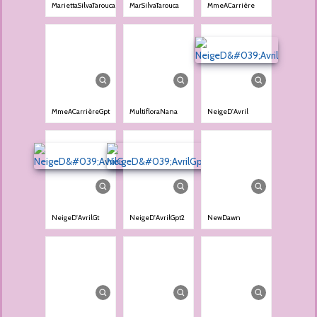
MariettaSilvaTarouca
MarSilvaTarouca
MmeACarrière
MmeACarrièreGpt
MultifloraNana
NeigeD'Avril
NeigeD'AvrilGt
NeigeD'AvrilGpt2
NewDawn