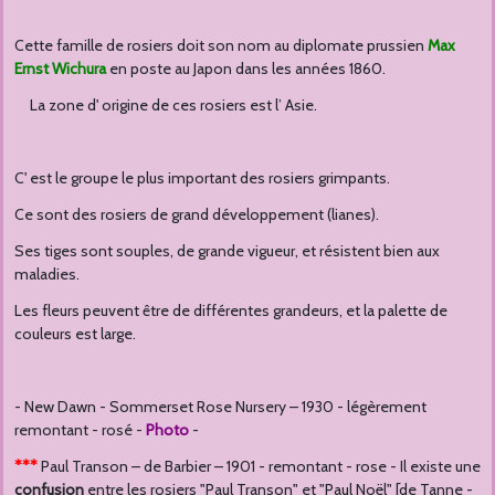
Cette famille de rosiers doit son nom au diplomate prussien
Max
Ernst Wichura
en poste au Japon dans les années 1860.
L
a zone d' origine de ces rosiers est l’ Asie.
C' est le groupe le plus important des rosiers grimpants.
Ce sont des rosiers de grand développement (lianes).
Ses tiges sont souples, de grande vigueur, et résistent bien aux
maladies.
Les fleurs peuvent être de différentes grandeurs, et la palette de
couleurs est large.
- New Dawn - Sommerset Rose Nursery – 1930 - légèrement
remontant - rosé -
Photo
-
***
Paul Transon – de Barbier – 1901 - remontant - rose - Il existe une
confusion
entre les rosiers "Paul Transon" et "Paul Noël" [de Tanne -