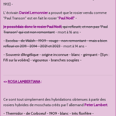
1913] -
L' écrivain
Daniel Lemonnier
a prouvé que le rosier vendu comme
"Paul Transon" est en fait le rosier "
Paul Noël"
-
Je possèdais donc le rosier Paul Noël
, qui refleurit, et non pas "Paul
Transon" qui est non remontant
- mort à 16 ans -
-
Excelsa - de Walsh - 1909 - rouge - non remontant - mais a bien
refleuri en 2011 - 2014 - 2021 et 2023
- mort à 14 ans -
- Souvenir d'Angélique - origine inconnue - blanc - grimpant - [Syn :
Fifi sur la volière] - vigoureux - branches souples -
<>
ROSA LAMBERTIANA
:
Ce sont tout simplement des hybridations obtenues à partir des
rosiers hybrides de moschata créés par l' allemand
Peter Lambert
.
- Thermidor - de Corboeuf - 1909 - blanc - très florifère -