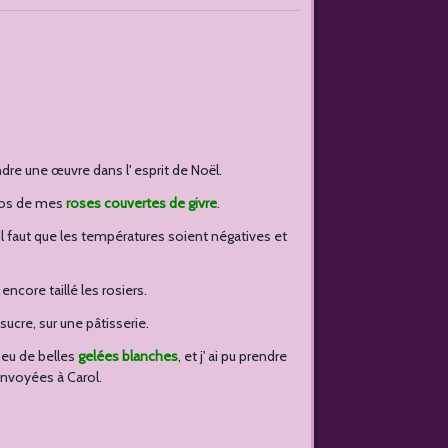
ndre une œuvre dans l' esprit de Noël.
otos de mes
roses couvertes de givre
.
Il faut que les températures soient négatives et
s encore taillé les rosiers.
ucre, sur une pâtisserie.
 eu de belles
gelées blanches
, et j' ai pu prendre
nvoyées à Carol.