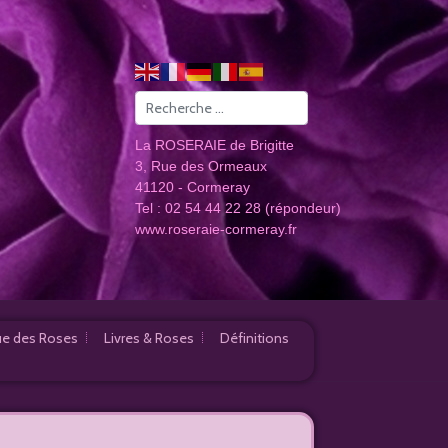
Valider
La ROSERAIE de Brigitte
3, Rue des Ormeaux
41120 - Cormeray
Tel : 02 54 44 22 28 (répondeur)
www.roseraie-cormeray.fr
e des Roses
Livres & Roses
Définitions