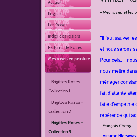
Accueil 
- Mes roses et les 
English
Les Roses
Index des rosiers
"Il faut sauver le
Parfums de Roses
et nous serons s
Mes roses en peinture
Pour cela, il nous 
nous mettre dans
Brigitte's Roses - 
ménager constam
Collection 1 
fait d'attente att
Brigitte's Roses - 
faite d'empathie 
Collection 2 
repérer ce qui a
Brigitte's Roses - 
- François Cheng -
Collection 3
-
Autumn Hideaway