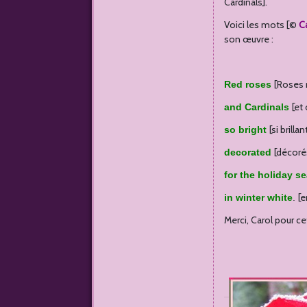
Cardinals].
Voici les mots [©
C
son œuvre :
[Roses 
Red roses
[et
and Cardinals
[si brillan
so bright
[décoré
decorated
for the holiday s
[e
in winter white
.
Merci, Carol pour c