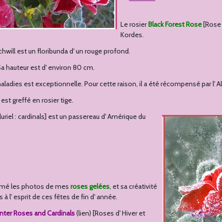
Le rosier
Black Forest Rose
[Rose 
Kordes.
hwill est un floribunda d' un rouge profond.
. Sa hauteur est d' environ 80 cm.
aladies est exceptionnelle. Pour cette raison, il a été récompensé par l' 
est greffé en rosier tige.
luriel : cardinals] est un passereau d' Amérique du
aimé les photos de mes
roses gelées
, et sa créativité
es à l' esprit de ces fêtes de fin d' année.
nter Roses and Cardinals
(lien) [Roses d' Hiver et