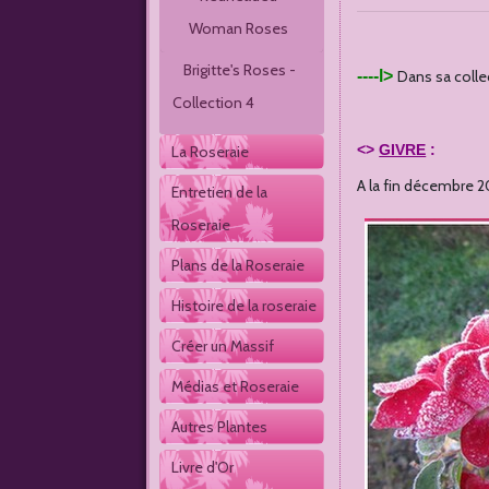
Woman Roses
Brigitte's Roses - 
----l>
Dans sa coll
Collection 4
<>
GIVRE
:
La Roseraie
A la fin décembre 20
Entretien de la 
Roseraie
Plans de la Roseraie
Histoire de la roseraie
Créer un Massif
Médias et Roseraie
Autres Plantes 
Livre d'Or 