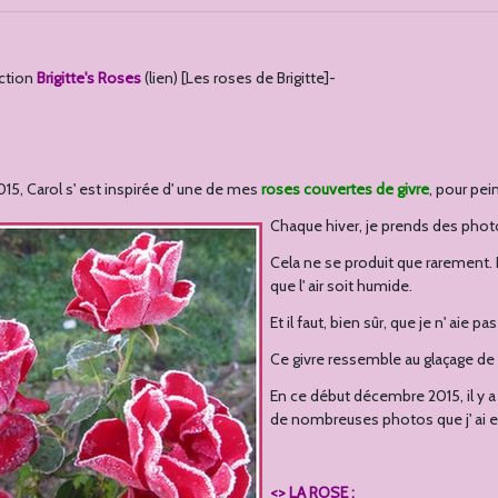
ection
Brigitte's Roses
(lien) [Les roses de Brigitte]-
15, Carol s' est inspirée d' une de mes
roses couvertes de givre
, pour pei
Chaque hiver, je prends des ph
Cela ne se produit que rarement. 
que l' air soit humide.
Et il faut, bien sûr, que je n' aie pa
Ce givre ressemble au glaçage de s
En ce début décembre 2015, il y a
de nombreuses photos que j' ai e
<>
LA ROSE
: