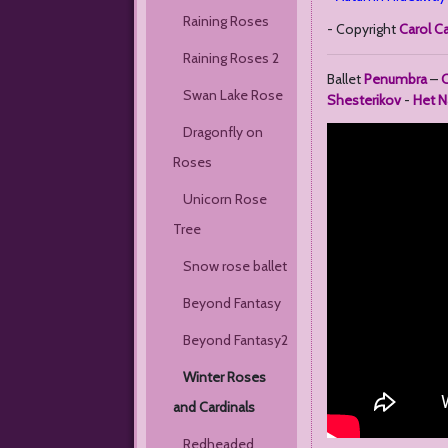
Raining Roses
- Copyright
Carol Ca
Raining Roses 2
Ballet
Penumbra
–
C
Swan Lake Rose
Shesterikov
-
Het N
Dragonfly on 
Roses
Unicorn Rose 
Tree
Snow rose ballet
Beyond Fantasy
Beyond Fantasy2
Winter Roses 
and Cardinals
Redheaded 