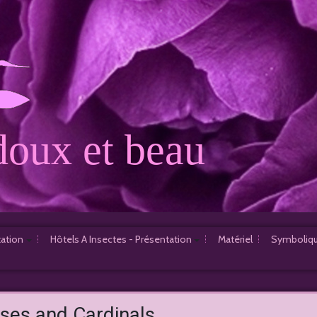
oux et beau
tation
Hôtels A Insectes - Présentation
Matériel
Symboliqu
1er Hôtel à Insectes
2e Hôtel à Insectes
ses and Cardinals