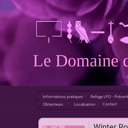
Le Domaine d
Informations pratiques
Refuge LPO - Présen
Contact
Obtenteurs
Localisation
Nourrissage
France
Nichoirs
Winter Ro
A l'étranger