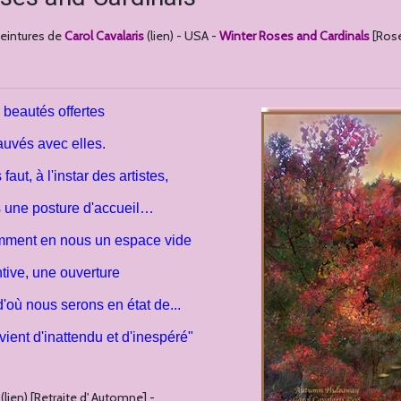
3e Hôtel à Insectes
peintures de
Carol Cavalaris
(lien) - USA -
Winter Roses and Cardinals
[Rose
4e Hôtel à Insectes
5e Hôtel A Insectes
s beautés offertes
auvés avec elles.
faut, à l'instar des artistes,
 une posture d'accueil…
ment en nous un espace vide
entive, une ouverture
d'où nous serons en état de...
dvient
d'inattendu et d'inespéré"
(lien) [Retraite d' Automne] -