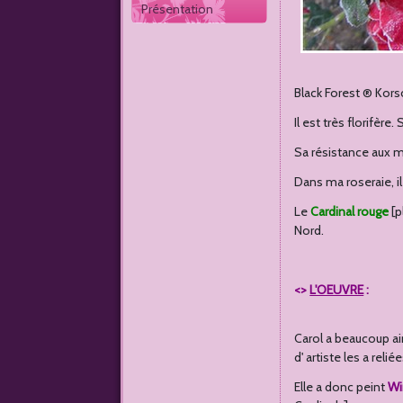
Présentation
Black Forest ® Korsc
Il est très florifère
Sa résistance aux m
Dans ma roseraie, il 
Le
Cardinal rouge
[p
Nord.
<>
L'OEUVRE
:
Carol a beaucoup 
d' artiste les a relié
Elle a donc peint
Wi