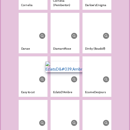
Cornelia
Cornelia
(Pemberton)
Darlow'sEnigma
Danae
DiamantRose
Dinky (Boudolf)
Easy to cut
EclatsD'Ambre
EcumeDesJours