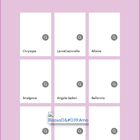
Chrysope
LarveCoccinelle
Allevia
Analgesia
Angela Gaden
Ballerina