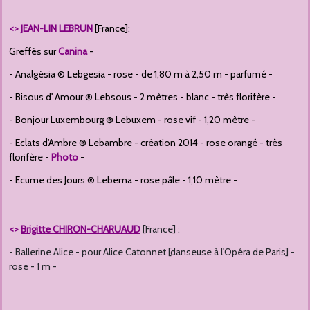
<>
JEAN-LIN LEBRUN
[France]:
Greffés sur
Canina
-
- Analgésia ® Lebgesia - rose - de 1,80 m à 2,50 m - parfumé -
- Bisous d' Amour ® Lebsous - 2 mètres - blanc - très florifère -
- Bonjour Luxembourg ® Lebuxem - rose vif - 1,20 mètre -
- Eclats d'Ambre ® Lebambre - création 2014 - rose orangé - très
florifère -
Photo
-
- Ecume des Jours ® Lebema - rose pâle - 1,10 mètre -
<>
Brigitte CHIRON-CHARUAUD
[France] :
- Ballerine Alice - pour Alice Catonnet [danseuse à l'Opéra de Paris] -
rose - 1 m -