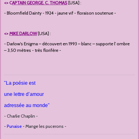
<>
C
APTAIN GEORGE. C. THOMAS
[USA] :
- Bloomfield Dainty - 1924 - jaune vif - floraison soutenue -
<>
MIKE DARLOW
[USA] :
- Darlow's Enigma – découvert en 1993 – blanc – supporte l' ombre
– 3,50 mètres - très florifère -
"La poésie est
une lettre d’amour
adressée au monde"
- Charlie Chaplin -
-
Punaise
- Mange les pucerons -