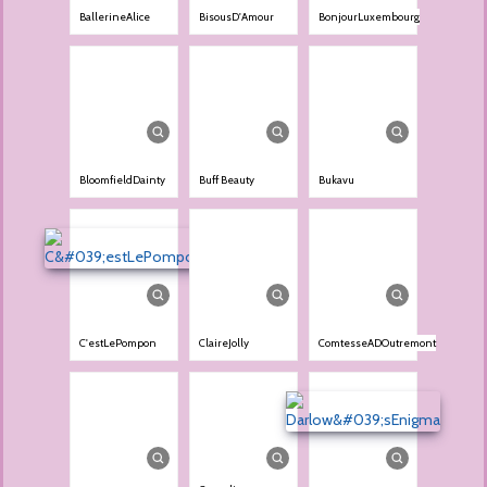
BallerineAlice
BisousD'Amour
BonjourLuxembourg
BloomfieldDainty
Buff Beauty
Bukavu
C'estLePompon
ClaireJolly
ComtesseADOutremont