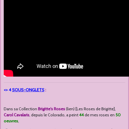
<> 4
SOUS-ONGLETS
:
Dans sa Collection
Brigitte's Roses
(lien) [Les Roses de Brigitte],
Carol Cavalaris
, depuis le Colorado, a peint
44
de mes roses en
50
oeuvres
,