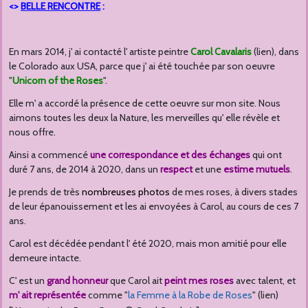
<>
BELLE RENCONTRE
:
En mars 2014, j' ai contacté l' artiste peintre
Carol Cavalaris
(lien), dans
le Colorado aux USA, parce que j' ai été touchée par son oeuvre
"
Unicorn of the Roses
".
Elle m' a accordé la présence de cette oeuvre sur mon site. Nous
aimons toutes les deux la Nature, les merveilles qu' elle révèle et
nous offre.
Ainsi a commencé
une correspondance et des échanges
qui ont
duré 7 ans, de 2014 à 2020, dans un
respect
et une
estime mutuels
.
Je prends de très
nombreuses photos
de mes roses, à divers stades
de leur épanouissement et les ai envoyées à Carol, au cours de ces 7
ans.
Carol est décédée pendant l' été 2020, mais mon amitié pour elle
demeure intacte.
C' est un
grand honneur
que Carol ait
peint mes roses
avec talent, et
m' ait représentée
comme "
la Femme à la Robe de Roses
" (lien)