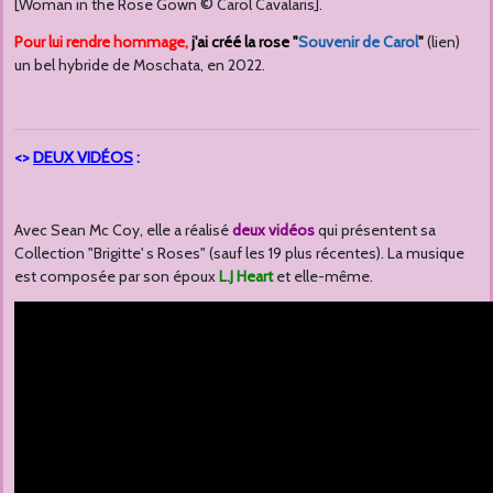
©
[Woman in the Rose Gown
Carol Cavalaris].
Pour lui rendre hommage,
j'ai créé la rose "
Souvenir de Carol
"
(lien)
un bel hybride de Moschata, en 2022.
<>
DEUX VIDÉOS
:
Avec Sean Mc Coy, elle a réalisé
deux vidéos
qui présentent sa
Collection "Brigitte' s Roses" (sauf les 19 plus récentes). La musique
est composée par son époux
L.J Heart
et elle-même.