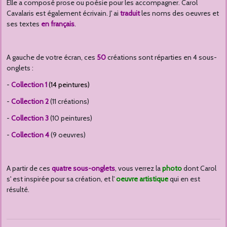
Elle a composé prose ou poésie pour les accompagner. Carol
Cavalaris est également écrivain. J' ai
traduit
les noms des oeuvres et
ses textes
en français
.
A gauche de votre écran, ces
50
créations sont réparties en 4 sous-
onglets :
-
Collection 1
(14 peintures)
-
Collection 2
(11 créations)
-
Collection 3
(10 peintures)
-
Collection 4
(9 oeuvres)
A partir de ces
quatre sous-onglets
, vous verrez la
photo
dont Carol
s' est inspirée pour sa création, et l'
oeuvre artistique
qui en est
résulté.