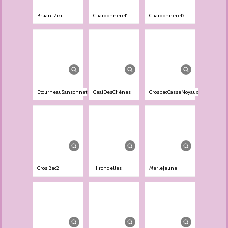
Bruant Zizi
Chardonneret1
Chardonneret2
EtourneauSansonnet
GeaiDesChênes
GrosbecCasseNoyaux
Gros Bec2
Hirondelles
MerleJeune