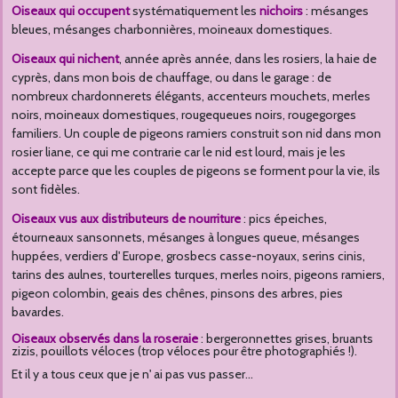
Oiseaux qui occupent
systém
atiquement les
nichoirs
: mésanges
bleues, mésanges charbonnières, moineaux domestiques.
Oiseaux qui nichent
, année après année, dans les rosiers, la haie de
cyprès, dans mon bois de chauffage, ou dans le garage : de
nombreux chardonnerets élégants, accenteurs mouchets, merles
noirs, moineaux domestiques, rougequeues noirs, rougegorges
familiers. Un couple de pigeons ramiers construit son nid dans mon
rosier liane, ce qui me contrarie car le nid est lourd, mais je les
accepte parce que les couples de pigeons se forment pour la vie, ils
sont fidèles.
Oiseaux vus aux distributeurs de nourriture
: pics épeiches,
étourneaux sansonnets, mésanges à longues queue, mésanges
huppées, verdiers d' Europe, grosbecs casse-noyaux, serins cinis,
tarins des aulnes, tourterelles turques, merles noirs, pigeons ramiers,
pigeon colombin, geais des chênes, pinsons des arbres, pies
bavardes.
Oiseaux observés dans la roseraie
: bergeronnettes grises, bruants
zizis, pouillots véloces (trop véloces pour être photographiés !).
Et il y a tous ceux que je n' ai pas vus passer…