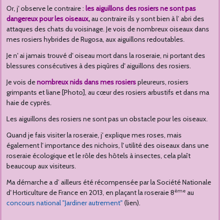
Or, j' observe le contraire :
les aiguillons des rosiers ne sont pas
dangereux pour les oiseaux
,
au contraire ils y sont bien à l’ abri des
attaques des chats du voisinage. Je vois de nombreux oiseaux dans
mes rosiers hybrides de Rugosa, aux aiguillons redoutables.
Je n' ai jamais trouvé d' oiseau mort dans la roseraie, ni portant des
blessures consécutives à des piqûres d' aiguillons des rosiers.
Je vois de
nombreux nids dans mes rosiers
pleureurs, rosiers
grimpants et liane [Photo], au cœur des rosiers arbustifs et dans ma
haie de cyprès.
Les aiguillons des rosiers ne sont pas un obstacle pour les oiseaux.
Quand je fais visiter la roseraie, j' explique mes roses, mais
également l' importance des nichoirs,
l' utilité des oiseaux dans une
roseraie écologique
et le rôle des hôtels à insectes, cela plaît
beaucoup aux visiteurs.
Ma démarche a d’ ailleurs été récompensée par la Société Nationale
ème
d' Horticulture de France en 2013, en plaçant la roseraie 8
au
concours national "Jardiner autrement"
(lien).