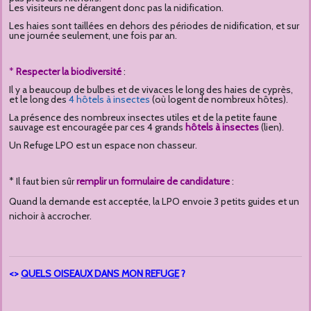
Les visiteurs ne dérangent donc pas la nidification.
Les haies sont taillées en dehors des périodes de nidification, et sur
une journée seulement, une fois par an.
*
Respecter la biodiversité
:
Il y a beaucoup de bulbes et
de vivaces
le long des haies de cyprès,
et le long des
4 hôtels à insectes
(où logent de nombreux hôtes).
La présence des nombreux insectes utiles et de la petite faune
sauvage est encouragée par ces 4 grands
hôtels à insectes
(lien).
Un Refuge LPO est un espace non chasseur.
* Il faut bien sûr
remplir un formulaire de candidature
:
Quand la demande est acceptée, la LPO envoie 3 petits guides et un
nichoir à accrocher.
<>
QUELS OISEAUX DANS MON REFUGE
?