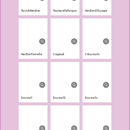
TarinEtVerdier
TourterelleTurque
VerdierD'Europe
VerdierFemelle
Crapaud
2 écureuils
Ecureuil
Ecureuil2
Ecureuils