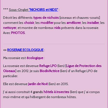
***
Sous-Onglet
"NICHOIRS et NIDS"
:
Décrit les différents
types de nichoirs
[oiseaux et chauves-souris]
comment les
choisir
, les
modifier
pour les
améliorer
, les
installer
, les
nettoyer
, et montre de nombreux
nids
présents dans la roseraie.
Avec
PHOTOS
.
<>
ROSERAIE ECOLOGIQUE
:
Ma roseraie est
écologique
:
La roseraie est devenue
Refuge LPO
(lien) [
Ligue de Protection des
Oiseaux
] en 2012. Je suis
Biodiv'Actrice
(lien) d' un Refuge LPO de
particulier.
Elle est devenue
Jardin de Noé
(lien) en 2015.
J' ai aussi construit 4
grands
hôtels à insectes
(lien) que j' ai conçus
moi-même et qui hébergent de nombreux hôtes.