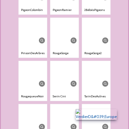
PigeonColombin
PigeonRamier
2BébésPigeons
PinsonDesArbres
RougeGorge
RougeGorge2
RougequeueNoir
Serin Cini
TarinDesAulnes