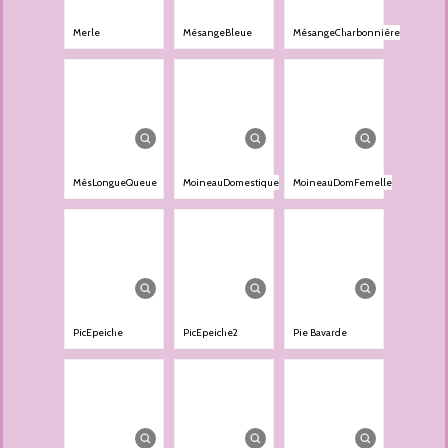
Merle
MésangeBleue
MésangeCharbonnière
MésLongueQueue
MoineauDomestique
MoineauDomFemelle
PicEpeiche
PicEpeiche2
Pie Bavarde