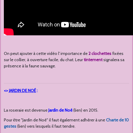
On peut ajouter à cette vidéo l' importance de
2 clochettes
fixées
sur le collier, à ouverture facile, du chat. Leur
tintement
signalera sa
présence à la faune sauvage.
<>
JARDIN DE NOÉ
:
La roseraie est devenue
Jardin de Noé
(lien) en 2015.
Pour être "Jardin de Noé" il faut également adhérer à une
Charte de 10
gestes
(lien) vers lesquels il faut tendre.