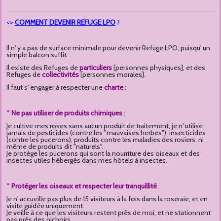
<>
COMMENT DEVENIR REFUGE LPO
?
Il n' y a pas de surface minimale pour devenir Refuge LPO, puisqu' un
simple balcon suffit.
Il existe des Refuges de
particuliers
[personnes physiques], et des
Refuges de
collectivités
[personnes morales].
Il faut s' engager à respecter une
charte
:
*
Ne pas utiliser de produits chimiques
:
Je cultive mes roses sans aucun produit de traitement, je n' utilise
jamais de pesticides (contre les "mauvaises herbes"), insecticides
(contre les pucerons), produits contre les maladies des rosiers, ni
même de produits dit "naturels".
Je protège les pucerons qui sont la nourriture des oiseaux et des
insectes utiles hébergés dans mes hôtels à insectes.
*
Protéger les oiseaux et respecter leur tranquillité
:
Je n' accueille pas plus de 15 visiteurs à la fois dans la roseraie, et en
visite guidée uniquement.
Je veille à ce que les visiteurs restent près de moi, et ne stationnent
pas près des nichoirs.