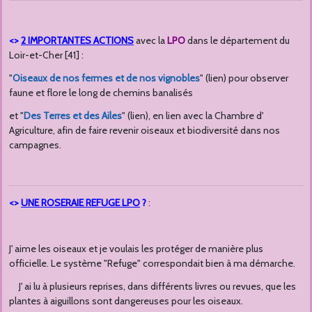
<>
2 IMPORTANTES ACTIONS
avec la
LPO
dans le département du
Loir-et-Cher [41] :
"
Oiseaux de nos fermes et de nos vignobles
" (lien) pour observer
faune et flore le long de chemins banalisés
et "
Des Terres et des Ailes
" (lien), en lien avec la Chambre d'
Agriculture, afin de faire revenir oiseaux et biodiversité dans nos
campagnes.
<>
UNE ROSERAIE REFUGE LPO
?
:
J' aime les oiseaux et je voulais les protéger de manière plus
officielle. Le système "Refuge" correspondait bien à ma démarche.
J' ai lu à plusieurs reprises, dan
s différents livres ou revues, que les
plantes à aiguillons sont dangereuses pour les oiseaux.