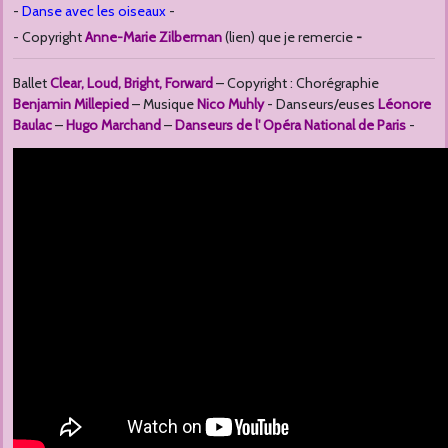
-
Danse avec les oiseaux
-
- Copyright
Anne-Marie Zilberman
(lien) que je remercie
-
Ballet
Clear, Loud, Bright, Forward
– Copyright : Chorégraphie
Benjamin Millepied
– Musique
Nico Muhly
- Danseurs/euses
Léonore
Baulac
–
Hugo Marchand
–
Danseurs de l' Opéra National de Paris
-