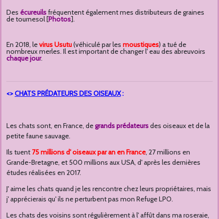
Des
écureuils
fréquentent également mes distributeurs de graines
de tournesol [
Photos
].
En 2018, le
virus Usutu
(véhiculé par les
moustiques
) a tué de
nombreux merles. Il est important de changer l' eau des abreuvoirs
chaque jour
.
<>
CHATS PR
É
DATEURS DES OISEAUX
:
Les chats sont, en France, de
grands prédateurs
des oiseaux et de la
petite faune sauvage.
Ils tuent
75 millions d' oiseaux par an en France
, 27 millions en
Grande-Bretagne, et 500 millions aux USA, d' après les dernières
études réalisées en 2017.
J' aime les chats quand je les rencontre chez leurs propriétaires, mais
j' apprécierais qu' ils ne perturbent pas mon Refuge LPO.
Les chats des voisins sont régulièrement à l' affût dans ma roseraie,