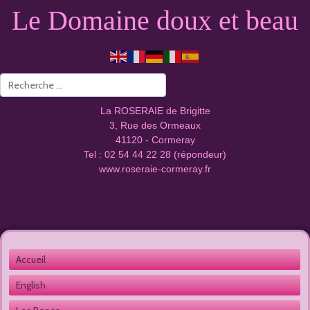
Le Domaine doux et beau
Valider
La ROSERAIE de Brigitte
3, Rue des Ormeaux
41120 - Cormeray
Tel : 02 54 44 22 28 (répondeur)
www.roseraie-cormeray.fr
Accueil 
English