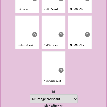
Hérisson
JardinDeNoé
NichMésCharb
NichMésChar2
NidMoineaux
NichMésBleue
NichMésBleue2
Tri
Nb à afficher