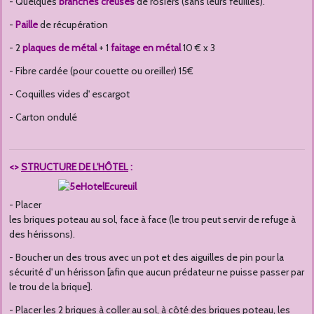
- Quelques
branches creuses
de rosiers (sans leurs feuilles).
-
Paille
de récupération
- 2
plaques de métal
+ 1
faitage en métal
10 € x 3
- Fibre cardée (pour couette ou oreiller) 15€
- Coquilles vides d' escargot
- Carton ondulé
<>
STRUCTURE DE L'HÔTEL
:
- Placer
les briques poteau au sol, face à face (le trou peut servir de refuge à
des hérissons).
- Boucher un des trous avec un pot et des aiguilles de pin pour la
sécurité d' un hérisson [afin que aucun prédateur ne puisse passer par
le trou de la brique].
- Placer les 2 briques à coller au sol, à côté des briques poteau, les