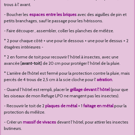
trous à l' avant.
- Boucher les
espaces entre les briques
avec des aiguilles de pin et
petits branchages, sauf le passage pour les hérissons.
- Faire découper , assembler, coller les planches de mélèze.
* 2 pour chaque côté + une pour le dessous + une pour le dessus + 2
étagères intérieures -
* 2 en forme de toit pour recouvrir l' hôtel à insectes, avec une
avancée [
avant-toit
] de 20 cm pour protéger l' hôtel de la pluie.
* L'arrière de l'hôtel est fermé pour la protection contre la pluie, mais
percés de 4 trous de 2,5 cm à la scie cloche pour l'
aération
.
- Quand l' hôtel est rempli, placer le
grillage devant l' hôtel
(pour que
les oiseaux de mon Refuge LPO ne mangent pas les insectes).
- Recouvrir le toit de 2
plaques de métal
+ 1
faitage en métal
pour la
protection du mélèze.
- Créer un
massif de vivaces
devant l' hôtel, pour attirer les insectes
butineurs.