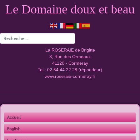
Le Domaine doux et beau
Valider
La ROSERAIE de Brigitte
3, Rue des Ormeaux
41120 - Cormeray
Tel : 02 54 44 22 28 (répondeur)
www.roseraie-cormeray.fr
Accueil 
English