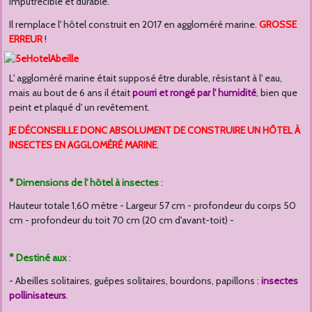
imputrécible et durable.
Il remplace l' hôtel construit en 2017 en aggloméré marine.
GROSSE
ERREUR
!
L' aggloméré marine était supposé être durable, résistant à l' eau,
mais au bout de 6 ans il était
pourri et rongé par l' humidité
, bien que
peint et plaqué d' un revêtement.
JE DÉCONSEILLE DONC ABSOLUMENT DE CONSTRUIRE UN HÔTEL À
INSECTES EN AGGLOMÉRÉ MARINE
.
*
Dimensions de l' hôtel à insectes
:
Hauteur totale 1,60 mètre - Largeur 57 cm - profondeur du corps 50
cm - profondeur du toit 70 cm (20 cm d'avant-toit) -
*
Destiné aux
:
- Abeilles solitaires, guêpes solitaires, bourdons, papillons :
insectes
pollinisateurs
.