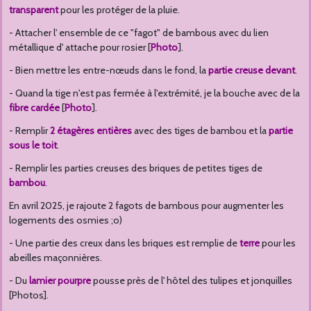
transparent
pour les protéger de la pluie.
- Attacher l' ensemble de ce "fagot" de bambous avec du lien
métallique d' attache pour rosier [
Photo
].
- Bien mettre les entre-nœuds dans le fond, la
partie creuse devant
.
- Quand la tige n'est pas fermée à l'extrémité, je la bouche avec de la
fibre cardée
[
Photo
].
- Remplir
2 étagères entières
avec des tiges de bambou et la
partie
sous le toit
.
- Remplir les parties creuses des briques de petites tiges de
bambou
.
En avril 2025, je rajoute 2 fagots de bambous pour augmenter les
logements des osmies ;o)
- Une partie des creux dans les briques est remplie de
terre
pour les
abeilles maçonnières.
- Du
lamier pourpre
pousse près de l' hôtel des tulipes et jonquilles
[Photos].