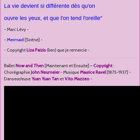
La vie devient si différente dès qu'on
ouvre les yeux, et que l'on tend l'oreille"
- Marc Lévy -
-
Mermaid
[Sirène] -
- Copyright
Liza Paizis
(lien) que je remercie -
Ballet
Now and Then
[Maintenant et Ensuite] –
Copyright
:
Chorégraphie
John Neumeier
- Musique
Maurice Ravel
[1875-1937] -
Danseur/euse
Yuan Yuan Tan
et
Vito Mazzeo
-