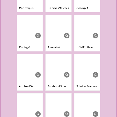
Mon croquis
PlanchesMélèzes
Montage 1
Montage2
Assemblé
HôtelEnPlace
ArrièreHôtel
BambousAScier
ScierLesBambous