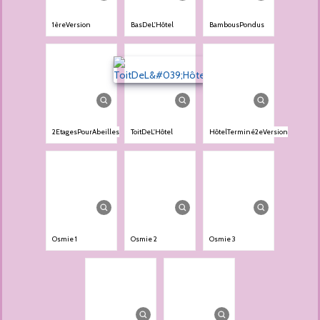
1èreVersion
BasDeL'Hôtel
BambousPondus
2EtagesPourAbeilles
ToitDeL'Hôtel
HôtelTerminé2eVersion
Osmie 1
Osmie 2
Osmie 3