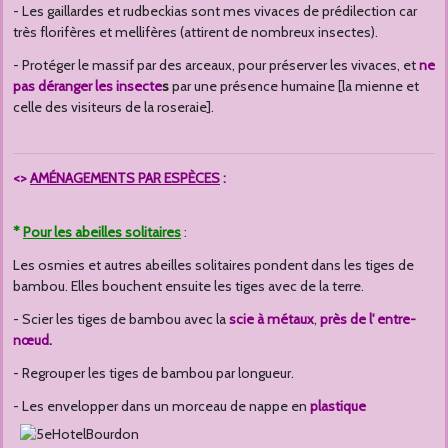
- Les gaillardes et rudbeckias sont mes vivaces de prédilection car
très florifères et mellifères (attirent de nombreux insectes).
- Protéger le massif par des arceaux, pour préserver les vivaces, et
ne
pas déranger les insecte
s
par une présence humaine [la mienne et
celle des visiteurs de la roseraie].
<>
AMÉNAGEMENTS PAR ESPÈCES
:
*
Pour les abeilles solitaires
:
Les osmies et autres abeilles solitaires pondent dans les tiges de
bambou. Elles bouchent ensuite les tiges avec de la terre.
- Scier les tiges de bambou avec la
scie à métaux
,
près de l' entre-
nœud
.
- Regrouper les tiges de bambou par longueur.
-
Les envelopper dans un morceau de nappe en
plastique