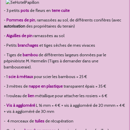
- 3 petits
pots
de fleurs en
terre cuite
-
Pommes de pin
, ramassées au sol, de différents conifères (avec
autorisation
des propriétaires du terrain)
-
Aiguilles de pin
ramassées au sol
- Petits
branchages
et tiges sèches de mes vivaces
- Tiges de
bambou
de différentes largeurs données par le
pépiniériste M. Hermelin (Tiges à demander dans une
bambouseraie).
- 1
s
cie à métaux
pour scier les bambous = 25 €
- 3 mètres de
nappe en plastique
transparent épais = 35 €
- 1 rouleau de
lien
métallique pour attacher les rosiers = 6 €
-
Vis à aggloméré
L 16 mm = 4 € + vis à aggloméré de 20 mmm = 4 €
+ vis à aggloméré de 30 mm
- 4 morceaux de
tuiles
de récupération