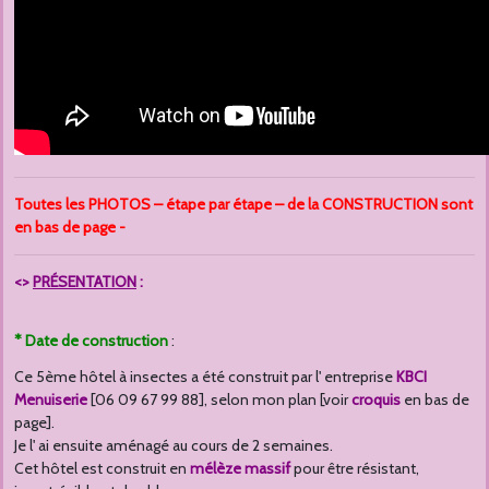
Toutes les PHOTOS – étape par étape – de la CONSTRUCTION sont
en bas de page -
<>
PRÉSENTATION
:
*
Date de construction
:
Ce 5ème hôtel à insectes a été construit par l' entreprise
KBCI
Menuiserie
[06 09 67 99 88], selon mon plan [voir
croquis
en bas de
page].
Je l' ai ensuite aménagé au cours de 2 semaines.
Cet hôtel est construit en
mélèze massif
pour être résistant,