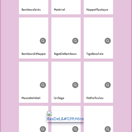
BambousSciés
Matériel
NappePlastique
BambousEtNappe
FagotDeBambous
TigeBouchée
MascotteHôtel
Grillage
PotForficules