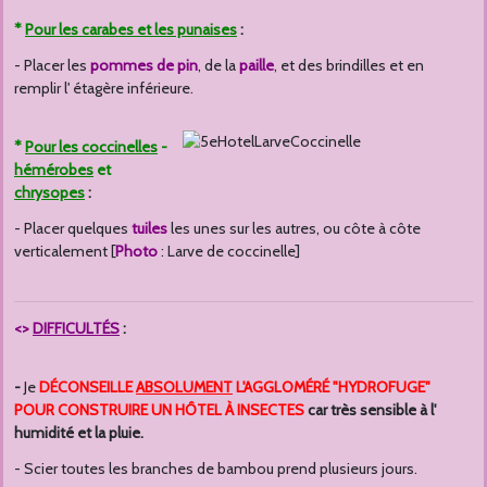
*
Pour les carabes et les punaises
:
- Placer les
pommes de pin
, de la
paille
, et des brindilles et en
remplir l' étagère inférieure.
*
Pour les coccinelles
-
hémérobes
et
chrysopes
:
- Placer quelques
tuiles
les unes sur les autres, ou côte à côte
verticalement [
Photo
: Larve de coccinelle]
<>
DIFFICULTÉS
:
-
Je
DÉCONSEILLE
ABSOLUMENT
L'AGGLOMÉRÉ "HYDROFUGE"
POUR CONSTRUIRE UN HÔTEL À INSECTES
car très sensible à l'
humidité et la pluie.
- Scier toutes les branches de bambou prend plusieurs jours.