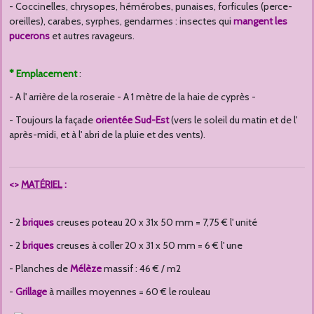
- Coccinelles, chrysopes, hémérobes, punaises, forficules (perce-
oreilles), carabes, syrphes, gendarmes : insectes qui
mangent les
pucerons
et autres ravageurs.
*
Emplacement
:
- A l' arrière de la roseraie - A 1 mètre de la haie de cyprès -
- Toujours la façade
orientée Sud-Est
(vers le soleil du matin et de l'
après-midi, et à l' abri de la pluie et des vents).
<>
MATÉRIEL
:
- 2
briques
creuses poteau 20 x 31x 50 mm = 7,75 € l' unité
- 2
briques
creuses à coller 20 x 31 x 50 mm = 6 € l' une
- Planches de
Mélèze
massif : 46 € / m2
-
Grillage
à mailles moyennes = 60 € le rouleau