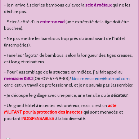
- Je n' arrive à scier les bambous qu' avec la
scie à métaux
qui ne les
déchire pas.
- Scier à côté d' un
entre-noeud
(une extrémité de la tige doit être
bouchée).
- Ne pas mettre les bambous trop près du bord avant de l' hôtel
(intempéries).
- Faire les "fagots" de bambous, selon la longueur des tiges creuses,
est long et minutieux.
- Pour l' assemblage de la structure en mélèze, j' ai fait appel au
menuisier KBCI
[06-09-67-99-88]/
kbci.menuiserie@hotmail.com
,
car c' est un travail de professionnel, et je ne saurais pas l'assembler.
- Je découpe le grillage avec une pince, une tenaille ou le
sécateur
.
- Un grand hôtel à insectes est onéreux, mais c' est un
acte
MILITANT pour la protection des insectes
qui sont menacés et
pourtant
INDISPENSABLES
à la biodiversité.