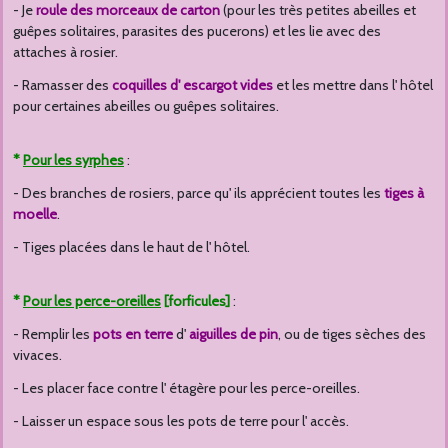
- Je
roule des morceaux de carton
(pour les très petites abeilles et
guêpes solitaires, parasites des pucerons) et les lie avec des
attaches à rosier.
- Ramasser des
coquilles d' escargot vides
et les mettre dans l' hôtel
pour certaines abeilles ou guêpes solitaires.
*
Pour les syrphes
:
- Des branches de rosiers, parce qu' ils apprécient toutes les
tiges à
moelle
.
- Tiges placées dans le haut de l' hôtel.
*
Pour les perce-oreilles
[forficules]
:
- Remplir les
pots en terre
d'
aiguilles de pin
, ou de tiges sèches des
vivaces.
- Les placer face contre l' étagère pour les perce-oreilles.
- Laisser un espace sous les pots de terre pour l' accès.