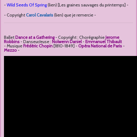
-
Wild Seeds Of Spring
(lien) [Les graines sauvages du printemps] -
- Copyright
Carol Cavalaris
(lien) que je remercie -
Ballet
Dance at a Gathering
- Copyright : Chorégraphie
Jerome
Robbins
-
Danseur/euse :
Nolwenn Daniel
-
Emmanuel Thibault
-
Musique
Frédéric Chopin
[1810-1849]
-
Opéra National de Paris
-
Mezzo
-