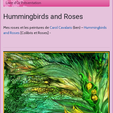
Livre d'Or Présentation
Hummingbirds and Roses
Mes roses et les peintures de
Carol Cavalaris
(lien) –
Hummingbirds
and Roses
[Colibris et Roses] -