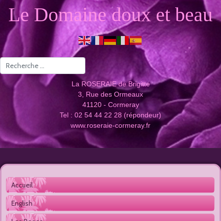
Le Domaine doux et beau
Valider
La ROSERAIE de Brigitte
3, Rue des Ormeaux
41120 - Cormeray
Tel : 02 54 44 22 28 (répondeur)
www.roseraie-cormeray.fr
Accueil 
English