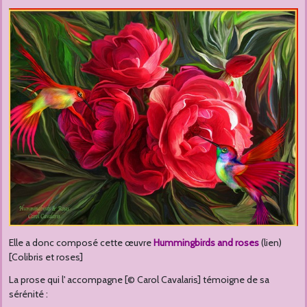
Elle a donc composé cette œuvre
Hummingbirds and roses
(lien)
[Colibris et roses]
La prose qui l' accompagne [© Carol Cavalaris] témoigne de sa
sérénité :