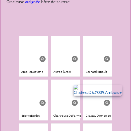
- Gracieuse
araignée
hôte de sa rose -
AmélieNothomb
Astrée (Croix)
BernardHinault
BrigitteBardot
ChartreuseDeParme
ChateauD'Amboise