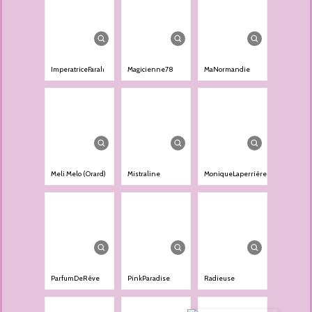
ImperatriceFarah
Magicienne78
MaNormandie
Meli Melo (Orard)
Mistraline
MoniqueLaperrière
ParfumDeRêve
PinkParadise
Radieuse