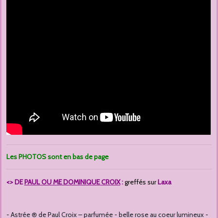
Les PHOTOS sont en bas de page
<> DE
PAUL OU ME DOMINIQUE CROIX
:
greffés sur
Laxa
- Astrée ® de Paul Croix – parfumée - belle rose au coeur lumineux -