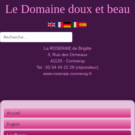
Le Domaine doux et beau
Valider
La ROSERAIE de Brigitte
3, Rue des Ormeaux
41120 - Cormeray
Tel : 02 54 44 22 28 (répondeur)
www.roseraie-cormeray.fr
Accueil 
English