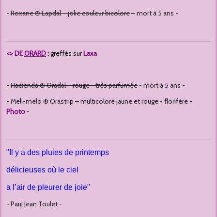
-
Roxane ® Lapdal – jolie couleur bicolore
– mort à 5 ans -
<> DE
ORARD
:
greffés sur
Laxa
-
Hacienda ® Oradal – rouge - très parfumée
- mort à 5 ans -
- Meli-melo ® Orastrip – multicolore jaune et rouge - florifère -
Photo
-
"Il y a des pluies de printemps
délicieuses où le ciel
a l’air de pleurer de joie"
- Paul Jean Toulet -