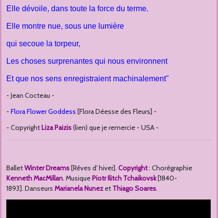
Elle dévoile, dans toute la force du terme.
Elle montre nue, sous une lumière
qui secoue la torpeur,
Les choses surprenantes qui nous environnent
Et que nos sens enregistraient machinalement"
- Jean Cocteau -
-
Flora
Flower Goddess
[Flora Déesse des Fleurs] -
- Copyright
Liza Paizis
(lien) que je remercie - USA -
Ballet
Winter Dreams
[Rêves d' hiver].
Copyright
: Chorégraphie
Kenneth MacMillan
. Musique
Piotr Ilitch Tchaikovsk
[1840-
1893]. Danseurs
Marianela Nunez
et
Thiago Soares
.