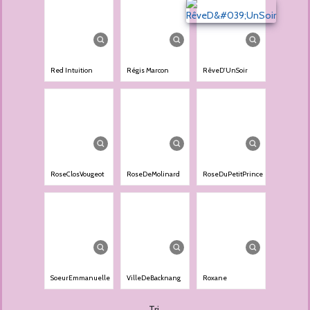
Red Intuition
Régis Marcon
RêveD'UnSoir
RoseClosVougeot
RoseDeMolinard
RoseDuPetitPrince
SoeurEmmanuelle
VilleDeBacknang
Roxane
Tri