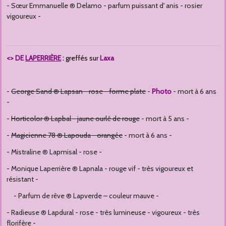
- Sœur Emmanuelle ® Delamo - parfum puissant d' anis - rosier
vigoureux -
<> DE
LAPERRIÈRE
:
greffés sur
Laxa
-
George Sand ® Lapsan - rose - forme plate
-
Photo
- mort à 6 ans
-
-
Horticolor ® Lapbal - jaune ourlé de rouge
- mort à 5 ans -
-
Magicienne 78 ® Lapouda - orangée
- mort à 6 ans -
- Mistraline ® Lapmisal - rose -
- Monique Laperrière ® Lapnala - rouge vif - très vigoureux et
résistant -
- Parfum de rêve ® Lapverde – couleur mauve -
- Radieuse ® Lapdural - rose - très lumineuse - vigoureux - très
florifère -