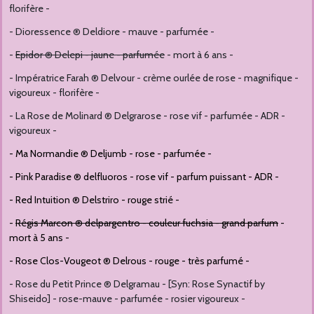
florifère -
- Dioressence ® Deldiore - mauve - parfumée -
-
Epidor ® Delepi - jaune - parfumée
- mort à 6 ans -
- Impératrice Farah ® Delvour - crème ourlée de rose - magnifique -
vigoureux - florifère -
- La Rose de Molinard ® Delgrarose - rose vif - parfumée - ADR -
vigoureux -
- Ma Normandie ® Deljumb - rose - parfumée -
- Pink Paradise ® delfluoros - rose vif - parfum puissant - ADR -
- Red Intuition ® Delstriro - rouge strié -
-
Régis Marcon ® delpargentro - couleur fuchsia - grand parfum
-
mort à 5 ans -
- Rose Clos-Vougeot ® Delrous - rouge - très parfumé -
- Rose du Petit Prince ® Delgramau - [Syn: Rose Synactif by
Shiseido] - rose-mauve - parfumée - rosier vigoureux -