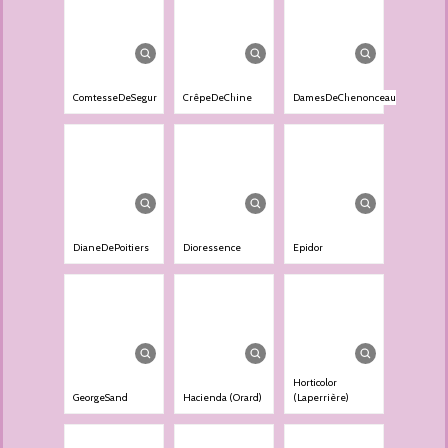
ComtesseDeSegur
CrêpeDeChine
DamesDeChenonceau
DianeDePoitiers
Dioressence
Epidor
Horticolor
GeorgeSand
Hacienda (Orard)
(Laperrière)