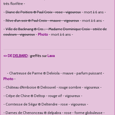
très florifère -
-
Diane de Poitiers ® Paul Croix - rose - vigoureux
- mort à 6 ans -
-
Rêve d'un soir ® Paul Croix - mauve - vigoureux
- mort à 6 ans -
-
Ville de Backnang ® Cro... - Madame Dominique Croix - striée de
couleurs - vigoureux
-
Photo
- mort à 6 ans -
<> DE
DELBARD
:
greffés sur
Laxa
- Chartreuse de
Parme ® Delviola - mauve - parfum puissant -
Photo
-
- Château d'Amboise ® Delrouvel - rouge sombre - vigoureux -
- Crêpe de Chine ® Deltop - rouge vif - vigoureux -
- Comtesse de Ségur ® Deltendre - rose - vigoureux -
- Dames de Chenonceau ® delpabra - rose - forme globuleuse -