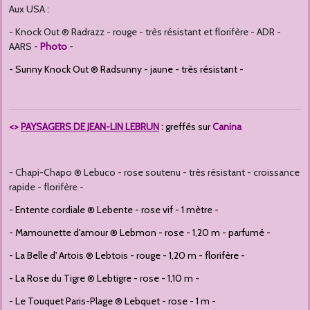
Aux USA :
- Knock Out ® Radrazz - rouge - très résistant et florifère - ADR -
AARS -
Photo
-
-
Sunny Knock Out ® Radsunny - jaune - très résistant -
<>
PAYSAGERS DE JEAN-LIN LEBRUN
:
greffés sur
Canina
- Chapi-Chapo ® Lebuco - rose soutenu - très résistant - croissance
rapide - florifère -
- Entente cordiale ® Lebente - rose vif - 1 mètre -
- Mamounette d'amour ® Lebmon - rose - 1,20 m - parfumé -
- La Belle d' Artois ® Lebtois - rouge - 1,20 m - florifère -
- La Rose du Tigre ® Lebtigre - rose - 1,10 m -
- Le Touquet Paris-Plage ® Lebquet - rose - 1 m -