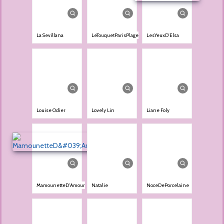
La Sevillana
LeTouquetParisPlage
LesYeuxD'Elsa
Louise Odier
Lovely Lin
Liane Foly
MamounetteD'Amour
Natalie
NoceDePorcelaine