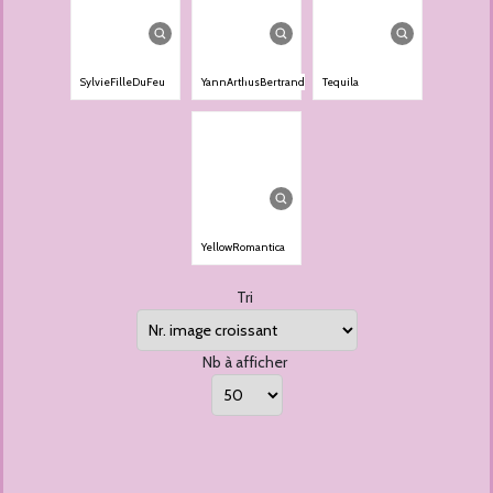
SylvieFilleDuFeu
YannArthusBertrand
Tequila
YellowRomantica
Tri
Nb à afficher