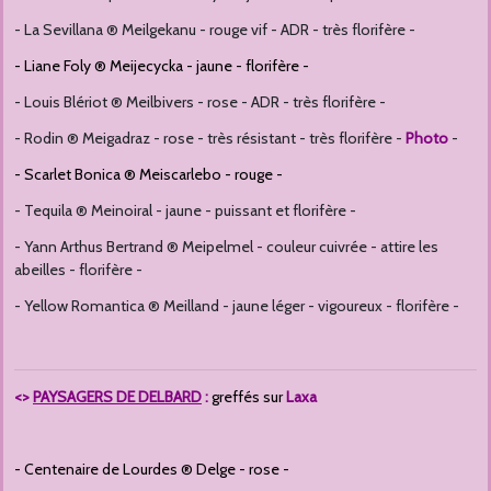
- La Sevillana ® Meilgekanu - rouge vif - ADR - très florifère -
- Liane Foly ® Meijecycka - jaune - florifère -
- Louis Blériot ® Meilbivers - rose - ADR - très florifère -
- Rodin ® Meigadraz - rose - très résistant - très florifère -
Photo
-
- Scarlet Bonica ® Meiscarlebo - rouge -
- Tequila ® Meinoiral - jaune - puissant et florifère -
- Yann Arthus Bertrand ® Meipelmel - couleur cuivrée - attire les
abeilles - florifère -
- Yellow Romantica ® Meilland - jaune léger - vigoureux - florifère -
<>
PAYSAGERS DE DELBARD
:
greffés sur
Laxa
- Centenaire de Lourdes ® Delge - rose -