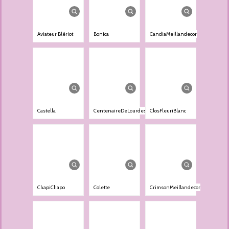
Aviateur Blériot
Bonica
CandiaMeillandecor
Castella
CentenaireDeLourdes
ClosFleuriBlanc
ChapiChapo
Colette
CrimsonMeillandecor