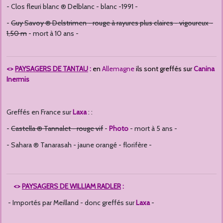
- Clos fleuri blanc ® Delblanc - blanc -1991 -
-
Guy Savoy ® Delstrimen - rouge à rayures plus claires - vigoureux -
1,50 m
- mort à 10 ans -
<>
PAYSAGERS DE TANTAU
:
en
Allemagne
ils sont greffés sur
Canina
Inermis
Greffés en France sur
Laxa
: :
-
Castella ® Tannalet - rouge vif
-
Photo
- mort à 5 ans -
- Sahara ® Tanarasah - jaune orangé - florifère -
<>
PAYSAGERS DE WILLIAM RADLER
:
- Importés par Meilland - donc greffés sur
Laxa
-