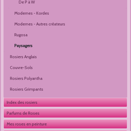
De P à W
Modernes - Kordes
Modernes - Autres créateurs
Rugosa
Paysagers
Rosiers Anglais
Couvre-Sols
Rosiers Polyantha
Rosiers Grimpants
Index des rosiers
Parfums de Roses
Mes roses en peinture