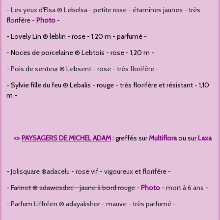
- Les yeux d'Elsa ® Lebelsa - petite rose - étamines jaunes - très
florifère -
Photo
-
- Lovely Lin ® leblin - rose - 1,20 m - parfumé -
- Noces de porcelaine ® Lebtois - rose - 1,20 m -
- Pois de senteur ® Lebsent - rose - très florifère -
- Sylvie fille du feu ® Lebalis - rouge - très florifère et résistant - 1,10
m -
<>
PAYSAGERS DE MICHEL ADAM
:
greffés sur
Multiflora
ou sur
Laxa
- Jolisquare ®adacelu - rose vif - vigoureux et florifère -
-
Farinet ® adawesdec - jaune à bord rouge
-
Photo
- mort à 6 ans -
- Parfum Liffréen ® adayakshor - mauve - très parfumé -