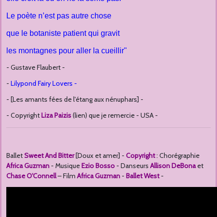
Le poète n’est pas autre chose
que le botaniste patient qui gravit
les montagnes pour aller la cueillir"
- Gustave Flaubert -
-
Lilypond Fairy Lovers -
- [Les amants fées de l'étang aux nénuphars] -
- Copyright
Liza Paizis
(lien) que je remercie - USA -
Ballet
Sweet And Bitter
[Doux et amer] -
Copyright
: Chorégraphie
Africa Guzman
- Musique
Ezio Bosso
- Danseurs
Allison DeBona
et
Chase O'Connell
– Film
Africa Guzman
-
Ballet West
-