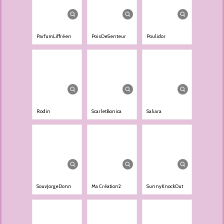
ParfumLiffréen
PoisDeSenteur
Poulidor
Rodin
ScarletBonica
Sahara
SouvJorgeDonn
Ma Création2
SunnyKnockOut