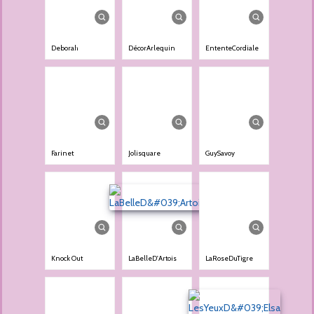
Deborah
DécorArlequin
EntenteCordiale
Farinet
Jolisquare
GuySavoy
Knock Out
LaBelleD'Artois
LaRoseDuTigre