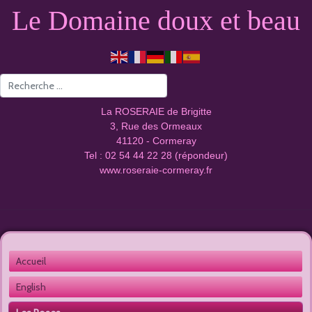
Le Domaine doux et beau
Valider
La ROSERAIE de Brigitte
3, Rue des Ormeaux
41120 - Cormeray
Tel : 02 54 44 22 28 (répondeur)
www.roseraie-cormeray.fr
Accueil 
English