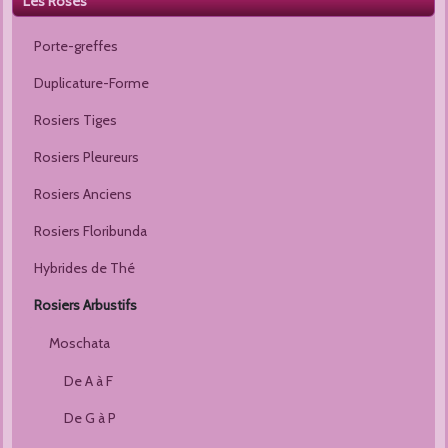
Les Roses
Porte-greffes
Duplicature-Forme
Rosiers Tiges
Rosiers Pleureurs
Rosiers Anciens
Rosiers Floribunda
Hybrides de Thé
Rosiers Arbustifs
Moschata
De A à F
De G à P