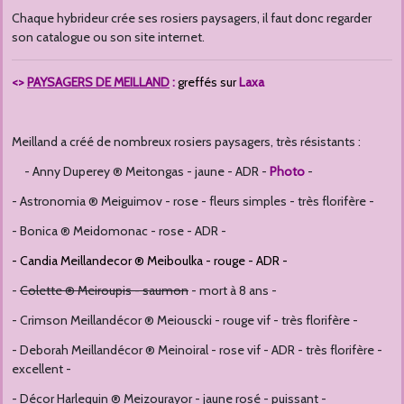
Chaque hybrideur crée ses rosiers paysagers, il faut donc regarder
son catalogue ou son site internet.
<>
PAYSAGERS DE MEILLAND
:
greffés sur
Laxa
Meilland a créé de nombreux rosiers paysagers, très résistants :
- Anny Duperey ® Meitongas - jaune - ADR -
Photo
-
- Astronomia ® Meiguimov - rose - fleurs simples - très florifère -
- Bonica ® Meidomonac - rose - ADR -
- Candia Meillandecor ® Meiboulka - rouge - ADR -
-
Colette ® Meiroupis - saumon
- mort à 8 ans -
- Crimson Meillandécor ® Meiouscki - rouge vif - très florifère -
- Deborah Meillandécor ® Meinoiral - rose vif - ADR - très florifère -
excellent -
- Décor Harlequin ® Meizourayor - jaune rosé - puissant -