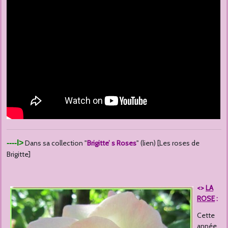
----l>
Dans sa collection "
Brigitte’ s Roses
" (lien) [Les roses de
Brigitte]
<>
LA
ROSE
:
Cette
année