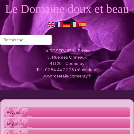
Le Domaine doux et beau
Valider
La ROSERAIE de Brigitte
3, Rue des Ormeaux
41120 - Cormeray
Tel : 02 54 44 22 28 (répondeur)
www.roseraie-cormeray.fr
Accueil 
English