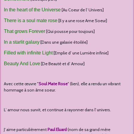
In the heart of the Universe
[Au Coeur de l’ Univers]
There is a soul mate rose
[Il y a une rose Ame Soeur]
That grows Forever
[Qui pousse pour toujours]
In a starlit galaxy
[Dans une galaxie étoilée]
Filled with infinite Light
[Emplie d’ une Lumière infinie]
Beauty And Love
[De Beauté et d’ Amour]
Avec cette œuvre "
Soul Mate Rose
" (lien), elle a rendu un vibrant
hommage à son âme soeur.
L’ amour nous survit, et continue à rayonner dans l' univers.
J' aime particulièrement
Paul Eluard
(nom de sa grand mère