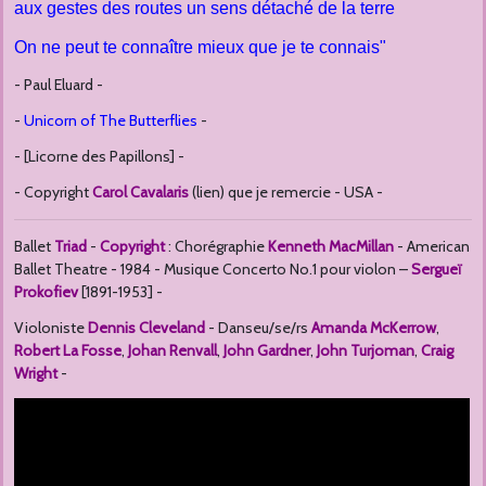
aux gestes des routes un sens détaché de la terre
On ne peut te connaître mieux que je te connais"
- Paul Eluard -
-
Unicorn of The Butterflies
-
- [Licorne des Papillons] -
- Copyright
Carol Cavalaris
(lien) que je remercie - USA -
Ballet
Triad
-
Copyright
: Chorégraphie
Kenneth MacMillan
- American
Ballet Theatre - 1984 -
Musique Concerto No.1 pour violon –
Sergueï
Prokofiev
[1891-1953] -
Violoniste
Dennis Cleveland
- Danseu/se/rs
Amanda McKerrow
,
Robert La Fosse
,
Johan Renvall
,
John Gardner
,
John Turjoman
,
Craig
Wright
-