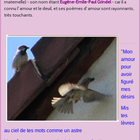
maternelle) - son nom étant
Eugène-Emile-Paul Grindel
- car il a
connu l' amour et le deuil, et ses poèmes d' amour sont rayonnants,
très touchants.
"Mon
amour
pour
avoir
figuré
mes
désirs
Mis
tes
lèvres
au ciel de tes mots comme un astre