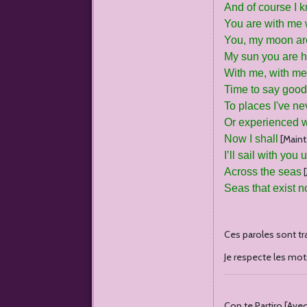
And of course I 
You are with me 
You, my moon ar
My sun you are h
With me, with m
Time to say goo
To places I've n
Or experienced w
Now I shall
[Mainte
I’ll sail with you
Across the seas
[
Seas that exist 
Ces paroles sont trad
Je respecte les mots
Con te Partiro [Avec 