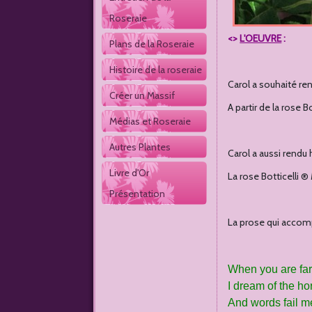
Roseraie
<>
L'OEUVRE
:
Plans de la Roseraie
Histoire de la roseraie
Carol a souhaité re
Créer un Massif
A partir de la rose B
Médias et Roseraie
Autres Plantes 
Carol a aussi rendu
Livre d'Or 
La rose Botticelli 
Présentation
La prose qui accom
When you are fa
I dream of the ho
And words fail m