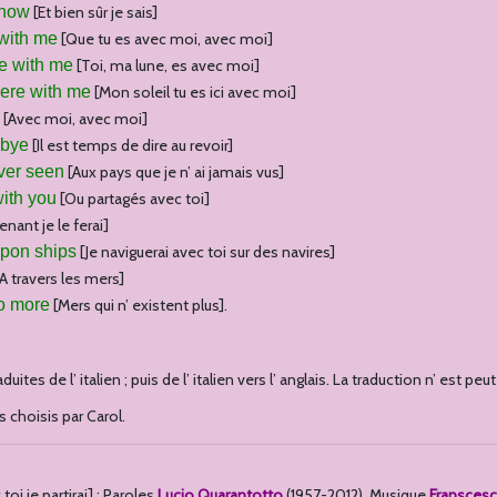
know
[Et bien sûr je sais]
with me
[Que tu es avec moi, avec moi]
e with me
[Toi, ma lune, es avec moi]
ere with me
[Mon soleil tu es ici avec moi]
e
[Avec moi, avec moi]
dbye
[Il est temps de dire au revoir]
ever seen
[Aux pays que je n’ ai jamais vus]
ith you
[Ou partagés avec toi]
nant je le ferai]
 upon ships
[Je naviguerai avec toi sur des navires]
A travers les mers]
no more
[Mers qui n’ existent plus].
uites de l’ italien ; puis de l’ italien vers l’ anglais. La traduction n’ est peu
 choisis par Carol.
toi je partirai] : Paroles
Lucio Quarantotto
(1957-2012). Musique
Franscesc