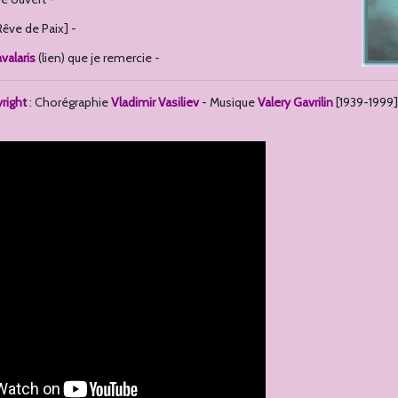
Rêve de Paix] -
valaris
(lien) que je remercie -
right
: Chorégraphie
Vladimir Vasiliev
- Musique
Valery Gavrilin
[1939-1999