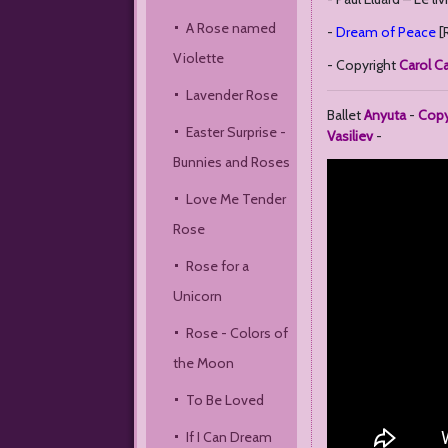
A Rose named 
-
Dream of Peace
[
Violette
- Copyright
Carol Ca
Lavender Rose
Ballet
Anyuta
-
Copy
Easter Surprise - 
Vasiliev
-
Bunnies and Roses
Love Me Tender 
Rose
Rose for a 
Unicorn
Rose - Colors of 
the Moon 
To Be Loved
If I Can Dream