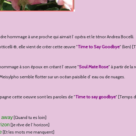
ndre hommage à une proche qui aimait l’ opéra et le ténor Andrea Bocelli.
otticelli ®, elle vient de créer cette œuvre "
Time to Say Goodbye
" (lien) 
 hommage à son époux en créant l’ œuvre "
Soul Mate Rose
" à partir de l
® Meisylpho semble flotter sur un océan paisible d’ eau ou de nuages.
pagne cette oeuvre sont les paroles de "
Time to say goodbye
" [Temps de
r away
[Quand tu es loin]
rizon
[Je rêve de l’ horizon]
e
[Et les mots me manquent]