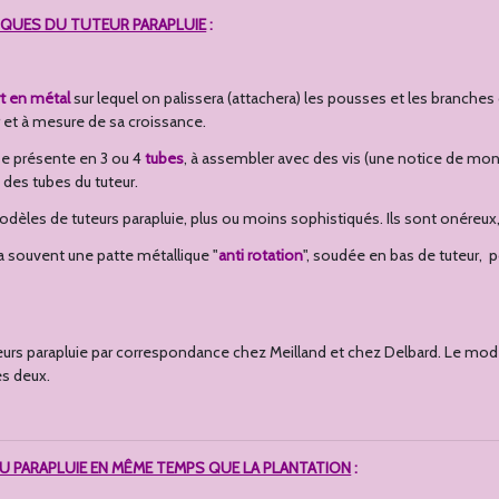
IQUES DU TUTEUR PARAPLUIE
:
t en métal
sur lequel on palissera (attachera) les pousses et les branches
 et à mesure de sa croissance.
 se présente en 3 ou 4
tubes
, à assembler avec des vis (une notice de mon
 des tubes du tuteur.
 modèles de tuteurs parapluie, plus ou moins sophistiqués. Ils sont onéreu
 a souvent une patte métallique "
anti rotation
", soudée en bas de tuteur, po
teurs parapluie par correspondance chez Meilland et chez Delbard. Le modèl
es deux.
U PARAPLUIE EN MÊME TEMPS QUE LA PLANTATION
: