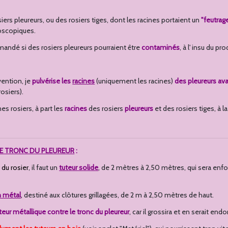
osiers pleureurs, ou des rosiers tiges, dont les racines portaient un
"feutrag
scopiques.
andé si des rosiers pleureurs pourraient être
contaminés
, à l' insu du p
vention, je
pulvérise les
racines
(uniquement les racines)
des
pleureurs ava
osiers).
mes rosiers, à part les
racines
des rosiers
pleureurs
et des rosiers tiges, à l
E TRONC DU PLEUREUR
:
e du rosier
, il faut un
tuteur solide
, de 2 mètres à 2,50 mètres, qui sera enfo
n métal
, destiné aux clôtures grillagées, de 2 m à 2,50 mètres de haut.
teur métallique contre le tronc du pleureur
, car il grossira et en serait e