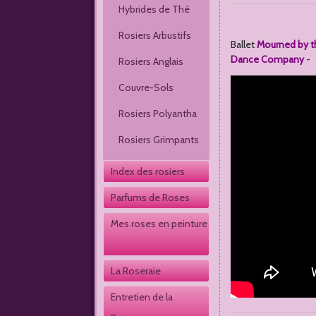
Hybrides de Thé
Rosiers Arbustifs
Ballet
Mourned by t
Dance Company
-
Rosiers Anglais
Couvre-Sols
Rosiers Polyantha
Rosiers Grimpants
Index des rosiers
Parfums de Roses
Mes roses en peinture
La Roseraie
Entretien de la 