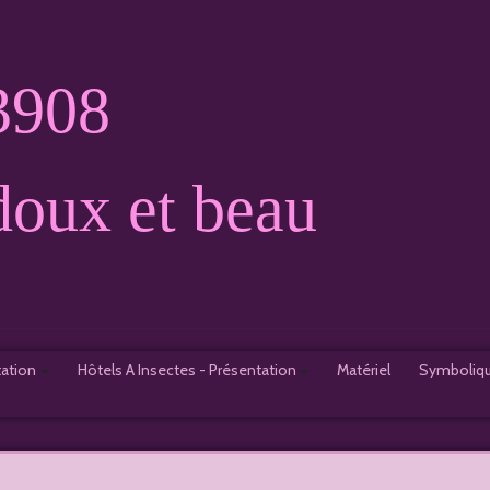
oux et beau
tation
Hôtels A Insectes - Présentation
Matériel
Symboliqu
1er Hôtel à Insectes
2e Hôtel à Insectes