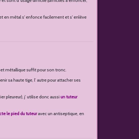
et sont d' usage difficile [difficiles à enfoncer,
uet en métal s' enfonce facilement et s' enlève
uet métallique suffit pour son tronc.
 tenir sa haute tige, l’ autre pour attacher ses
r pleureur), j’ utilise donc aussi
un tuteur
te le pied du tuteur
avec un antiseptique, en