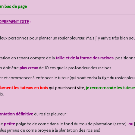
n bas de page
OPREMENT DITE
:
 deux personnes pour planter un rosier pleureur. Mais j' y arrive très bien s
antation en tenant compte de la
taille et de la forme des racines
, positionne
n doit être
plus creux
de 10 cm que la profondeur des racines.
sier et commencer à enfoncer le tuteur (qui soutiendra la tige du rosier pl
olument les
tuteurs en bois
qui pourrissent vite,
je
recommande les
tuteur
ix.
antation définitive
du rosier pleureur :
ne
petite
poignée de corne dans le fond du trou de plantation (azote),
ou
se plus jamais de corne broyée à la plantation des rosiers)