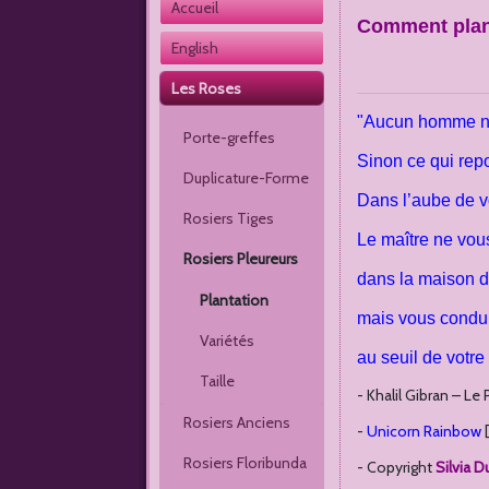
Accueil 
Comment plant
English
Les Roses
"Aucun homme ne
Porte-greffes
Sinon ce qui rep
Duplicature-Forme
Dans l’aube de v
Rosiers Tiges
Le maître ne vous
Rosiers Pleureurs
dans la maison 
Plantation
mais vous condui
Variétés
au seuil de votre
Taille
- Khalil Gibran – Le
Rosiers Anciens
-
Unicorn Rainbow
[
Rosiers Floribunda
- Copyright
Silvia D