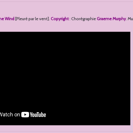
he Wind
[Pleuré par le vent].
Copyright
: Chorégraphie
Graeme Murphy
. M