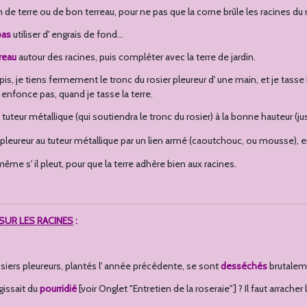
 de terre ou de bon terreau, pour ne pas que la corne brûle les racines du r
pas
utiliser d' engrais de fond...
reau
autour des racines, puis compléter avec la terre de jardin.
pis, je tiens fermement le tronc du rosier pleureur d' une main, et je tasse l
 s' enfonce pas, quand je tasse la terre.
le tuteur métallique (qui soutiendra le tronc du rosier) à la bonne hauteur (
u pleureur au tuteur métallique par un lien armé (caoutchouc, ou mousse), 
même s' il pleut, pour que la terre adhère bien aux racines.
SUR LES RACINES
:
osiers pleureurs, plantés l' année précédente, se sont
desséchés
brutalem
agissait du
pourridié
[voir Onglet "Entretien de la roseraie"] ? Il faut arrach