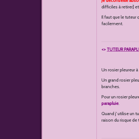
Je déconseille abso
difficiles à retirer] e
Il faut que le tuteu
facilement.
<>
TUTEUR PARAPL
Un rosier pleureur 
Un grand rosier ple
branches.
Pour un rosier pleur
parapluie
.
Quand j' utilise un 
raison du risque de