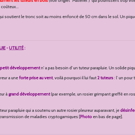
lument les tuteurs en bois
(voir onglet "Matériel") qui pourrissent trop vite 
t coûteux...
r qui soutient le tronc soit au moins enfoncé de 50 cm dans le sol. Un piq
UIE
-
UTILITÉ
:
à
petit développement
n' a pas besoin d' un tuteur parapluie. Un solide piq
ureur a une
forte prise au vent
, voilà pourquoi il lui faut
2 tuteurs
: l’ un pour
eur à
grand développement
(par exemple, un rosier grimpant greffé en rosie
tuteur parapluie qui a soutenu un autre rosier pleureur auparavant, je
désinfec
 transmission de maladies cryptogamiques [
Photo
en bas de page].