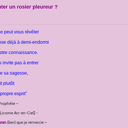
3e Hôtel à Insectes
er un rosier pleureur ?
4e Hôtel à Insectes
5e Hôtel A Insectes
 peut vous révéler
ose déjà à demi-endormi
otre connaissance.
 invite pas à entrer
de sa sagesse,
t plutôt
 propre esprit"
 Prophète –
Licorne Arc-en-Ciel] -
uran
(lien) que je remercie –