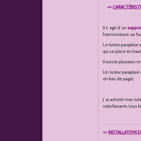
<
>
CARACTÉRIST
Il s’ agit d’ un
suppor
harmonieuse, au fur
Le tuteur parapluie
qui se place en haut
Il existe plusieurs
Un tuteur parapluie
en bas de page).
J’ ai acheté mes tu
satisfaisants tous l
<>
INSTALLATION D