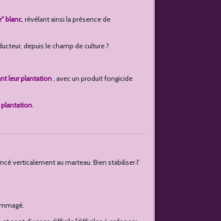
e" blanc
, révélant ainsi la présence de
roducteur, depuis le champ de culture ?
nt leur plantation
, avec un produit fongicide
a
plantation
.
ncé verticalement au marteau. Bien stabiliser l'
ndommagé.