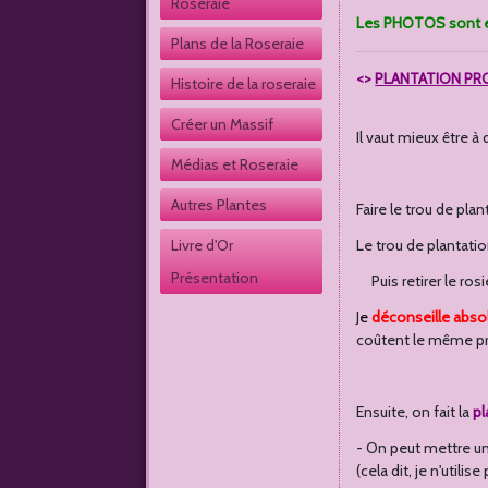
Roseraie
Les PHOTOS sont e
Plans de la Roseraie
<>
PLANTATION PR
Histoire de la roseraie
Créer un Massif
Il vaut mieux être à
Médias et Roseraie
Autres Plantes 
Faire le trou de pl
Livre d'Or 
Le trou de plantatio
Présentation
Puis ret
irer le ro
J
e
déconseille abs
coûtent le même pr
Ensuite, on fait la
pl
- On peut mettre u
(cela dit, je n'utili