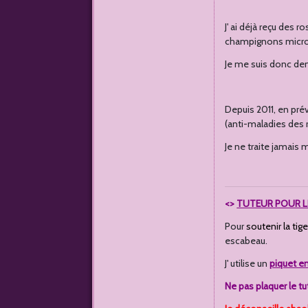
J' ai déjà reçu des r
champignons micro
Je me suis donc dem
Depuis 2011, en pré
(anti-maladies des r
Je ne traite jamais 
<>
TUTEUR POUR L
Pour
soutenir la tig
escabeau.
J' utilise un
piquet e
Ne pas plaquer le tu