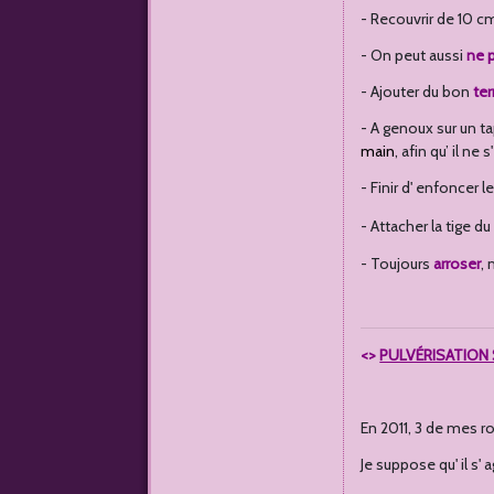
- Recouvrir de 10 cm
- On peut aussi
ne 
- Ajouter du bon
ter
- A genoux sur un ta
main
, afin qu’ il ne
- Finir d' enfoncer 
- Attacher la tige d
- Toujours
arroser
, 
<>
PULVÉRISATION 
En 2011, 3 de mes r
Je suppose qu' il s' 