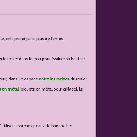
eule, cela prend juste plus de temps.
r le rosier dans le trou pour évaluer sa hauteur.
eureur) dans un espace
entre les racines
du rosier.
s en métal
[piquets en métal pour grillage]. Ils
j' utilise aussi mes peaux de banane bio.