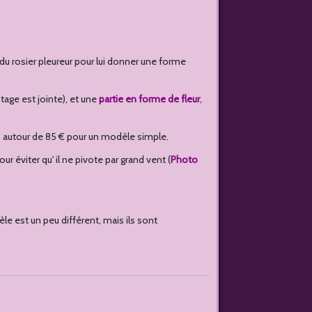
 du rosier pleureur pour lui donner une forme
tage est jointe), et une
partie en forme de fleur
,
x, autour de 85 € pour un modèle simple.
ur éviter qu' il ne pivote par grand vent (
Photo
e est un peu différent, mais ils sont