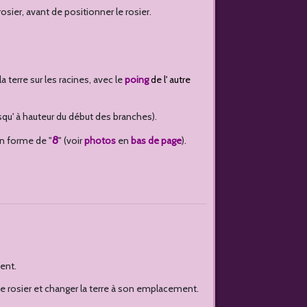
osier, avant de positionner le rosier.
a terre sur les racines, avec le
poing
de l' autre
jusqu' à hauteur du début des branches).
8
en forme de "
" (voir
photos
en
bas de page
).
ent.
er le rosier et changer la terre à son emplacement.