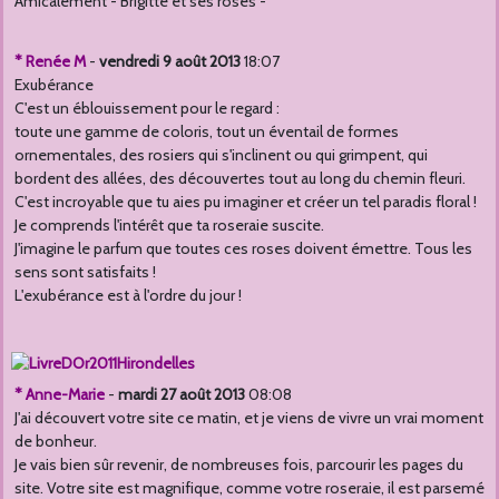
Amicalement - Brigitte et ses roses -
* Renée M
-
vendredi 9 août 2013
18:07
Exubérance
C'est un éblouissement pour le regard :
toute une gamme de coloris, tout un éventail de formes
ornementales, des rosiers qui s'inclinent ou qui grimpent, qui
bordent des allées, des découvertes tout au long du chemin fleuri.
C'est incroyable que tu aies pu imaginer et créer un tel paradis floral !
Je comprends l'intérêt que ta roseraie suscite.
J'imagine le parfum que toutes ces roses doivent émettre. Tous les
sens sont satisfaits !
L'exubérance est à l'ordre du jour !
* Anne-Marie
-
mardi 27 août 2013
08:08
J'ai découvert votre site ce matin, et je viens de vivre un vrai moment
de bonheur.
Je vais bien sûr revenir, de nombreuses fois, parcourir les pages du
site. Votre site est magnifique, comme votre roseraie, il est parsemé