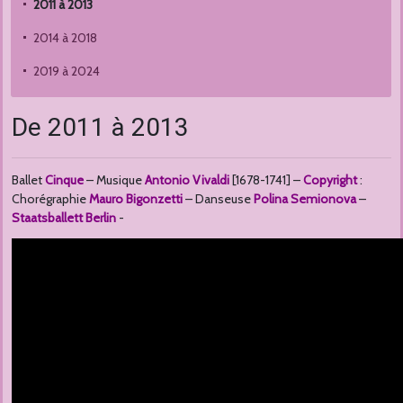
2011 à 2013
2014 à 2018
2019 à 2024
De 2011 à 2013
Ballet
Cinque
– Musique
Antonio Vivaldi
[1678-1741] –
Copyright
:
Chorégraphie
Mauro Bigonzetti
– Danseuse
Polina Semionova
–
Staatsballett Berlin
-