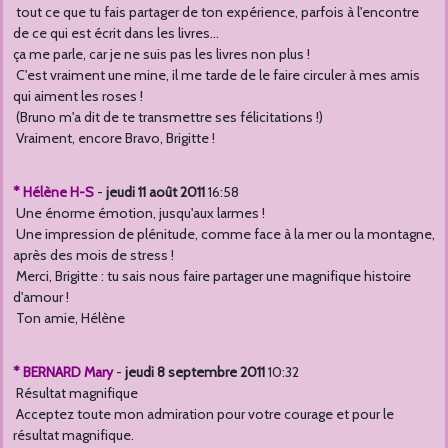
tout ce que tu fais partager de ton expérience, parfois à l'encontre
de ce qui est écrit dans les livres...
ça me parle, car je ne suis pas les livres non plus !
C'est vraiment une mine, il me tarde de le faire circuler à mes amis
qui aiment les roses !
(Bruno m'a dit de te transmettre ses félicitations !)
Vraiment, encore Bravo, Brigitte !
* Hélène H-S
-
jeudi 11 août 2011
16:58
Une énorme émotion, jusqu'aux larmes !
Une impression de plénitude, comme face à la mer ou la montagne,
après des mois de stress !
Merci, Brigitte : tu sais nous faire partager une magnifique histoire
d'amour !
Ton amie, Hélène
* BERNARD Mary
-
jeudi 8 septembre 2011
10:32
Résultat magnifique
Acceptez toute mon admiration pour votre courage et pour le
résultat magnifique.