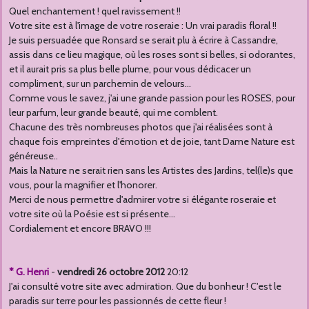
Quel enchantement ! quel ravissement !!
Votre site est à l'image de votre roseraie : Un vrai paradis floral !!
Je suis persuadée que Ronsard se serait plu à écrire à Cassandre,
assis dans ce lieu magique, où les roses sont si belles, si odorantes,
et il aurait pris sa plus belle plume, pour vous dédicacer un
compliment, sur un parchemin de velours...
Comme vous le savez, j'ai une grande passion pour les ROSES, pour
leur parfum, leur grande beauté, qui me comblent.
Chacune des très nombreuses photos que j'ai réalisées sont à
chaque fois empreintes d'émotion et de joie, tant Dame Nature est
généreuse..
Mais la Nature ne serait rien sans les Artistes des Jardins, tel(le)s que
vous, pour la magnifier et l'honorer.
Merci de nous permettre d'admirer votre si élégante roseraie et
votre site où la Poésie est si présente...
Cordialement et encore BRAVO !!!
* G. Henri
-
vendredi 26 octobre 2012
20:12
J'ai consulté votre site avec admiration. Que du bonheur ! C'est le
paradis sur terre pour les passionnés de cette fleur !