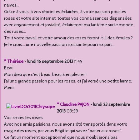
naïves...
Grâce à vous, à vos réponses éclairées, à votre passion pour les
roses et votre site internet, toutes vos connaissances dispensées
avec engouement et jovialité, éclaireront ma lanterne sur le monde
des roses...
Tout votre travail et votre amour des roses feront-t-il des émules ?
Je le crois... une nouvelle passion naissante pour ma part...
* Thérèse
-
lundi 16 septembre 2013
11:49
Beau
Mon dieu que c'est beau, beau à en pleurer !
J'ai une grande passion pour les roses, et j'ai versé une petite larme.
Merci.
* Claudine PAJON
-
lundi 23 septembre
2013
09:59
Vos amies les roses
Avec nos amis parisiens, nous avons été transportés dans votre
magie des roses, par vous Brigitte qui savez "parler aux roses".
Ce fut un moment exceptionnel que nous n'oublierons pas.