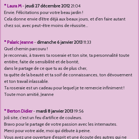
* Laura M
-
jeudi 27 décembre 2012
21:04
Envie. Félicitations pour votre beau jardin !
Cela donne envie d'être déjà aux beaux jours, et d'en faire autant
chez soi, avec peut-être moins de réussite...
* Palaric Jeanne
-
dimanche 6 janvier 2013
11:33
Quel chemin parcouru !
Je reconnais, à travers ta roseraie et ton site, ta personnalité toute
entière, faite de sensibilité et de bonté,
dans le partage de ce que tu as de plus cher,
ta quête de la beauté et ta soif de connaissances, ton dévouement
et ton travail inlassable.
Ta roseraie est un cadeau pour lequel je te remercie infiniment !
Toute mon amitié, Jeanne
* Berton Didier
-
mardi 8 janvier 2013
19:56
Joli site, c'est un feu d'artifice de couleurs.
Bravo pour le partage de votre passion avec les internautes.
Merci pour votre aide, moi qui débute à peine.
Vous avez une ouverture d'esprit et une écoute des autres qui ne