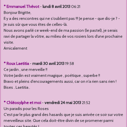
* Emmanuel Thévot
-
lundi 8 avril 2013
06:21
Bonjour Brigitte,
Il y a des rencontres qui ne s'oublient pas !!! Je pense - que dis-je ? -
Je suis sûr que vous êtes de celles-là.
Nous avons parlé ce week-end de ma passion (le pastel), je serais
ravi de partager la vôtre, au milieu de vos rosiers lors d'une prochaine
visite.
Amicalement
* Roux Laetitia
-
mardi 30 avril 2013
19:58
Ce jardin , une merveille !!
Votre Jardin est vraiment magique , poétique , superbe !!
Bravo et pleins d'encouragements aussi, car on n'a rien sans rien !
Bises . Laetitia .
* Chléosylphe et moi
-
vendredi 24 mai 2013
21:52
Un paradis pour les Roses
C'est par le plus grand des hasards que je suis arrivée ce soir sur votre
merveilleux site. Que cela doit-être divin de se promener parmi
toutes ces beautés !