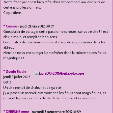
Votre franc parler est bien rafraîchissant comparé aux discours de
certains professionnels.
Carpe diem.
* Carose
-
jeudi 21 juin 2012
08:01
Quel plaisir de partager cette passion des roses, sur votre site ! il est
clair, simple, et rempli de bon sens...
Les photos de la roseraie donnent envie de se promener dans les
allées...
Merci de nous encourager à persévérer dans la culture de ces fleurs
magnifiques !
* Guerin Elodie
-
jeudi 5 juillet 2012
08:16
Un site rempli de chaleur et de gaieté !
J'y ai passé un merveilleux moment, les fleurs sont magnifiques, et
on sent la passion débordante de la créatrice et sa sincérité.
* DEBENNE Anne
-
samedi 8 septembre 2012
16:59