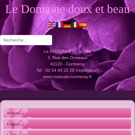
Le Domaine doux et beau
Valider
La ROSERAIE de Brigitte
3, Rue des Ormeaux
41120 - Cormeray
Tel : 02 54 44 22 28 (répondeur)
www.roseraie-cormeray.fr
Accueil 
English