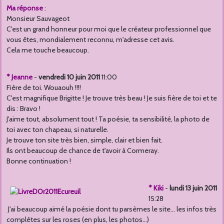
Ma réponse
:
Monsieur Sauvageot
C'est un grand honneur pour moi que le créateur professionnel que
vous êtes, mondialement reconnu, m'adresse cet avis.
Cela me touche beaucoup.
* Jeanne
-
vendredi 10 juin 2011
11:00
Fière de toi. Wouaouh !!!!
C'est magnifique Brigitte ! Je trouve très beau ! Je suis fière de toi et te
dis : Bravo !
J'aime tout, absolument tout ! Ta poésie, ta sensibilité, la photo de
toi avec ton chapeau, si naturelle.
Je trouve ton site très bien, simple, clair et bien fait.
Ils ont beaucoup de chance de t'avoir à Cormeray.
Bonne continuation !
* Kiki
-
lundi 13 juin 2011
15:28
J'ai beaucoup aimé la poésie dont tu parsèmes le site... les infos très
complètes sur les roses (en plus, les photos...)