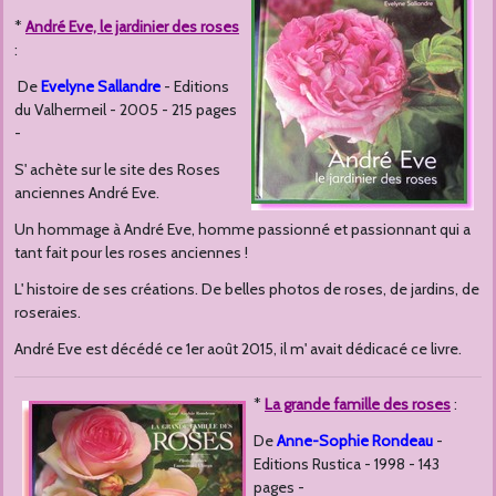
*
André Eve, le jardinier des roses
:
De
Evelyne Sallandre
- Editions
du Valhermeil - 2005 - 215 pages
-
S' achète sur le site des Roses
anciennes André Eve.
Un hommage à André Eve, homme passionné et passionnant qui a
tant fait pour les roses anciennes !
L' histoire de ses créations. De belles photos de roses, de jardins, de
roseraies.
André Eve est décédé ce 1er août 2015, il m' avait dédicacé ce livre.
*
La grande famille des roses
:
De
Anne-Sophie Rondeau
-
Editions Rustica - 1998 - 143
pages -