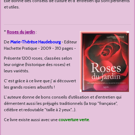
Elle donne des conseils de culture et d' entretien qui sont pertinents
et utiles.
*
Roses du jardin
:
De
Marie-Thérèse Haudebourg
- Editeur
Hachette Pratique - 2009 - 310 pages -
Présente 1200 roses, classées selon
leur origine (historique des roses) et
leurs variétés.
C' est grâce à ce livre que j' ai découvert
les grands rosiers arbustifs !
L' auteure donne de bons conseils d'utilisation et d'entretien qui
démentent aussi les préjugés traditionnels (la trop "française",
célèbre et redoutable "taille à 2 yeux"...).
Ce livre existe aussi avec une
couverture verte
.