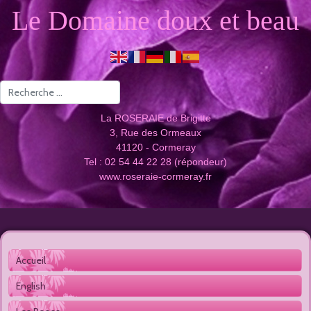
Le Domaine doux et beau
Valider
La ROSERAIE de Brigitte
3, Rue des Ormeaux
41120 - Cormeray
Tel : 02 54 44 22 28 (répondeur)
www.roseraie-cormeray.fr
Accueil 
English