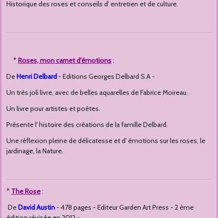
Historique des roses et conseils d' entretien et de culture.
*
Roses, mon carnet d'émotions
:
De
Henri Delbard
- Editions Georges Delbard S.A -
Un très joli livre, avec de belles aquarelles de Fabrice Moireau.
Un livre pour artistes et poètes.
Présente l' histoire des créations de la famille Delbard.
Une réflexion pleine de délicatesse et d' émotions sur les roses, le
jardinage, la Nature.
*
The Rose
:
De
David Austin
- 478 pages - Editeur Garden Art Press - 2 ème
édition révisée en 2012 -