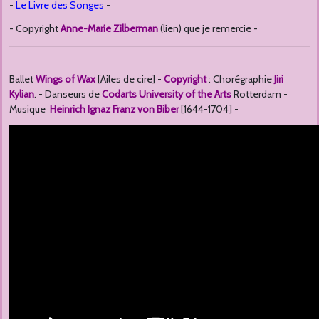
-
Le Livre des Songes
-
- Copyright
Anne-Marie Zilberman
(lien) que je remercie -
Ballet
Wings of Wax
[Ailes de cire] -
Copyright
: Chorégraphie
Jiri
Kylian
. - Danseurs de
Codarts University of the Arts
Rotterdam -
Musique
Heinrich Ignaz Franz von Biber
[1644-1704] -