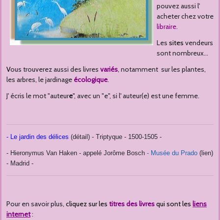
pouvez aussi l'
acheter chez votre
libraire
.
Les
sites
vendeurs
sont nombreux...
V
ous trouverez aussi des livres
variés
, notamment sur les plantes,
les arbres, le jardinage
écologique
.
J' écris le mot "auteur
e
", avec un "e", si l' auteur(e) est une femme.
- Le jardin des délices
(détail) - Triptyque - 1500-1505 -
- Hieronymus Van Haken - appelé Jorôme Bosch
- Musée du Prado
(lien)
- Madrid -
Pour en savoir plus,
cliquez sur les
titres des livres
qui sont les
liens
internet
: